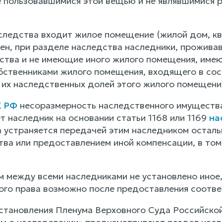
е пользовавшимися этой вещью и не являвшимися 
аследства входит жилое помещение (жилой дом, кв
ен, при разделе наследства наследники, прожива
ства и не имеющие иного жилого помещения, имею
ственниками жилого помещения, входящего в сос
т их наследственных долей этого жилого помещени
К РФ
несоразмерность наследственного имущества
т наследник на основании статьи 1168 или 1169
на
а устраняется передачей этим наследником остал
тва или предоставлением иной компенсации, в т
м между всеми наследниками не установлено иное,
го права возможно после предоставления соотве
становления Пленума Верховного Суда Российской