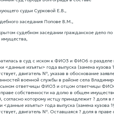
ующего судьи Сурковой Е.В.,
удебного заседания Попове В.М.,
крытом судебном заседании гражданское дело п
 имущества,
тилась в суд с иском к ФИО3 и ФИО6 о разделе 
и <данные изъяты> года выпуска (замена кузова 
ствует, двигатель №, указав в обоснование заявле
анностей военной службы в районе села Владимир
 сыном ответчицы ФИО3 и отцом ответчицы ФИО6.
 праве собственности на долю в общем имуществе
, согласно которому истцу принадлежит ? доля в 
и <данные изъяты> года выпуска (замена кузова 1
тствует, двигатель №. Оставшаяся ? доля в праве