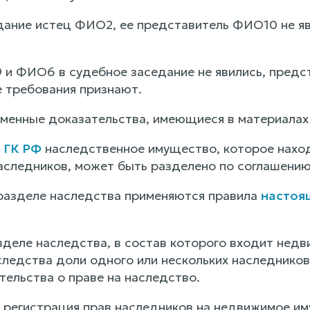
дание истец ФИО2, ее представитель ФИО10 не яв
и ФИО6 в судебное заседание не явились, предст
 требования признают.
менные доказательства, имеющиеся в материалах
5 ГК РФ
наследственное имущество, которое наход
наследников, может быть разделено по соглашени
разделе наследства применяются правила
настоя
зделе наследства, в состав которого входит недв
следства доли одного или нескольких наследнико
тельства о праве на наследство.
 регистрация прав наследников на недвижимое им