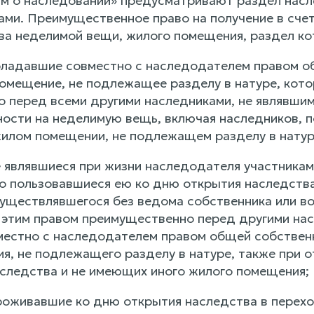
ам о наследовании» предусматривают раздел насл
ами. Преимущественное право на получение в сче
ва неделимой вещи, жилого помещения, раздел ко
обладавшие совместно с наследодателем правом о
помещение, не подлежащее разделу в натуре, кото
 перед всеми другими наследниками, не являвшим
ости на неделимую вещь, включая наследников, п
илом помещении, не подлежащем разделу в натур
не являвшиеся при жизни наследодателя участника
о пользовавшиеся ею ко дню открытия наследства
уществлявшегося без ведома собственника или воп
 этим правом преимущественно перед другими нас
естно с наследодателем правом общей собственн
я, не подлежащего разделу в натуре, также при о
следства и не имеющих иного жилого помещения;
проживавшие ко дню открытия наследства в перех