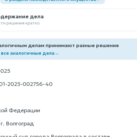
одержание дела
сти решения кратко
алогичным делам принимают разные решения
 все аналогичные дела
→
2025
01-2025-002756-40
кой Федерации
 г. Волгоград
онный суд города Волгограда в составе