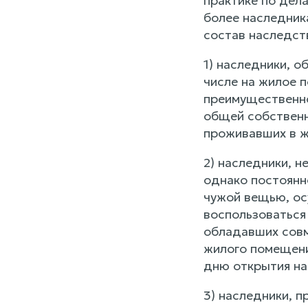
практике по дел
более наследник
состав наследст
1) наследники, 
числе на жилое 
преимущественно
общей собственн
проживавших в ж
2) наследники, 
однако постоянн
чужой вещью, ос
воспользоваться
обладавших совм
жилого помещени
дню открытия на
3) наследники, 