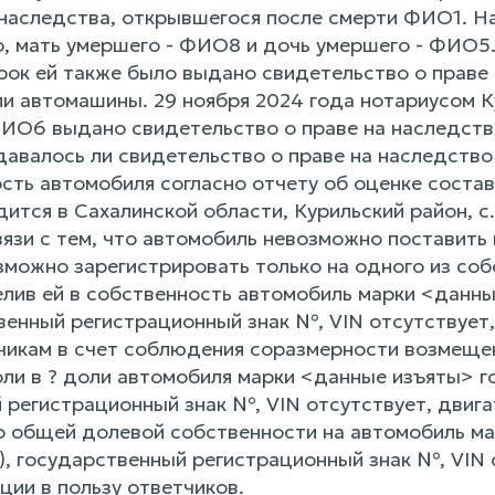
 наследства, открывшегося после смерти ФИО1. На
о, мать умершего - ФИО8 и дочь умершего - ФИО5.
рок ей также было выдано свидетельство о праве 
оли автомашины. 29 ноября 2024 года нотариусом К
О6 выдано свидетельство о праве на наследство 
авалось ли свидетельство о праве на наследство 
сть автомобиля согласно отчету об оценке соста
ится в Сахалинской области, Курильский район, с.
вязи с тем, что автомобиль невозможно поставить
озможно зарегистрировать только на одного из со
лив ей в собственность автомобиль марки <данные
венный регистрационный знак №, VIN отсутствует,
чикам в счет соблюдения соразмерности возмеще
ли в ? доли автомобиля марки <данные изъяты> го
 регистрационный знак №, VIN отсутствует, двига
о общей долевой собственности на автомобиль ма
а), государственный регистрационный знак №, VIN
ции в пользу ответчиков.