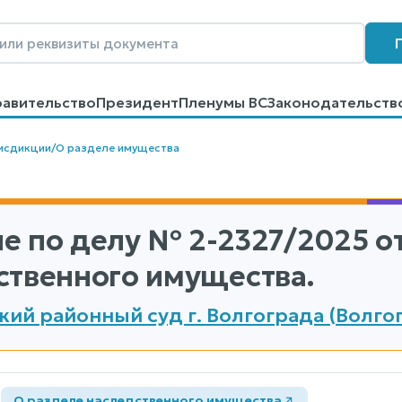
равительство
Президент
Пленумы ВС
Законодательств
говоров
Контакты
Помощь
Поиск
исдикции
/
О разделе имущества
е по делу
№ 2-2327/2025
от
ственного имущества.
ий районный суд г. Волгограда (Волго
а
О разделе наследственного имущества