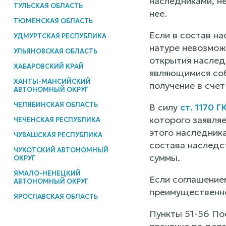
наследниками, н
ТУЛЬСКАЯ ОБЛАСТЬ
нее.
ТЮМЕНСКАЯ ОБЛАСТЬ
Если в состав н
УДМУРТСКАЯ РЕСПУБЛИКА
натуре невозмож
УЛЬЯНОВСКАЯ ОБЛАСТЬ
открытия наслед
ХАБАРОВСКИЙ КРАЙ
являющимися соб
ХАНТЫ-МАНСИЙСКИЙ
получение в сче
АВТОНОМНЫЙ ОКРУГ
ЧЕЛЯБИНСКАЯ ОБЛАСТЬ
В силу
ст. 1170 Г
которого заявляе
ЧЕЧЕНСКАЯ РЕСПУБЛИКА
этого наследник
ЧУВАШСКАЯ РЕСПУБЛИКА
состава наследс
ЧУКОТСКИЙ АВТОНОМНЫЙ
суммы.
ОКРУГ
ЯМАЛО-НЕНЕЦКИЙ
Если соглашение
АВТОНОМНЫЙ ОКРУГ
преимущественно
ЯРОСЛАВСКАЯ ОБЛАСТЬ
Пункты 51-56 По