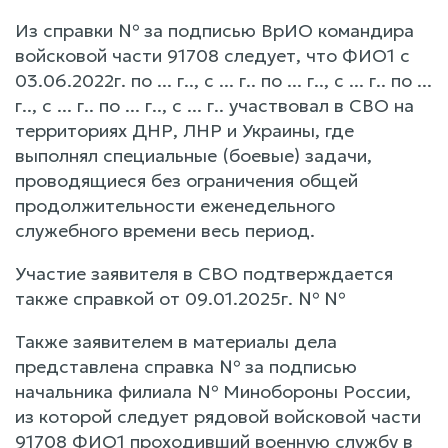
Из справки № за подписью ВрИО командира
войсковой части 91708 следует, что ФИО1 с
03.06.2022г. по ... г.., с ... г.. по ... г.., с ... г.. по ...
г.., с ... г.. по ... г.., с ... г.. участвовал в СВО на
территориях ДНР, ЛНР и Украины, где
выполнял специальные (боевые) задачи,
проводящиеся без ограничения общей
продолжительности еженедельного
служебного времени весь период.
Участие заявителя в СВО подтверждается
также справкой от 09.01.2025г. № №
Также заявителем в материалы дела
представлена справка № за подписью
начальника филиала № Минобороны России,
из которой следует рядовой войсковой части
91708 ФИО1 проходивший военную службу в