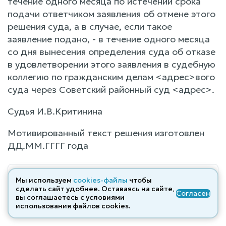
течение одного месяца по истечении срока
подачи ответчиком заявления об отмене этого
решения суда, а в случае, если такое
заявление подано, - в течение одного месяца
со дня вынесения определения суда об отказе
в удовлетворении этого заявления в судебную
коллегию по гражданским делам <адрес>вого
суда через Советский районный суд <адрес>.
Судья И.В.Критинина
Мотивированный текст решения изготовлен
ДД.ММ.ГГГГ года
В ряде случаев суды приходят к
Мы используем
cookies-файлы
чтобы
противоположным выводам
сделать сайт удобнее. Оставаясь на сайте,
Согласен
вы соглашаетесь с условиями
Актуальная практика 2025–2026
→
использования файлов cооkies.