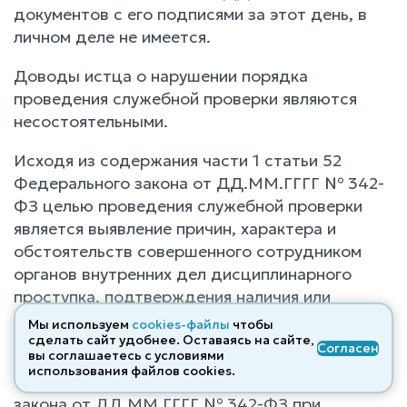
документов с его подписями за этот день, в
личном деле не имеется.
Доводы истца о нарушении порядка
проведения служебной проверки являются
несостоятельными.
Исходя из содержания части 1 статьи 52
Федерального закона от ДД.ММ.ГГГГ № 342-
ФЗ целью проведения служебной проверки
является выявление причин, характера и
обстоятельств совершенного сотрудником
органов внутренних дел дисциплинарного
проступка, подтверждения наличия или
отсутствия обстоятельств, предусмотренных
Мы используем
cookies-файлы
чтобы
статьей 14 названного Закона.
сделать сайт удобнее. Оставаясь на сайте,
Согласен
вы соглашаетесь с условиями
использования файлов cооkies.
Согласно части 3 статьи 52 Федерального
закона от ДД.ММ.ГГГГ № 342-ФЗ при