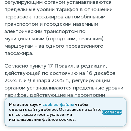
регулирующим органом устанавливаются
предельные уровни тарифов в отношении
перевозок пассажиров автомобильным
транспортом и городским наземным
электрическим транспортом по
муниципальным (городским, сельским)
маршрутам - за одного перевезенного
пассажира.
Согласно пункту 17 Правил, в редакции,
действующей по состоянию на 16 декабря
2024 г. и 9 января 2025 г., регулирующим
органом устанавливаются предельные уровни
тарифов, действующие на территории
муниципального образования, в том числе
Мы используем
cookies-файлы
чтобы
дифференцированные по муниципальным
сделать сайт удобнее. Оставаясь на сайте,
Согласен
вы соглашаетесь с условиями
(городским, сельским), пригородным,
использования файлов cооkies.
районным и межмуниципальным маршрутам