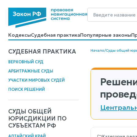
Кодексы
Судебная практика
Популярные законы
П
Калькуляторы
Справочные материалы
Образцы до
СУДЕБНАЯ ПРАКТИКА
Начало
/
Суды общей юр
ВЕРХОВНЫЙ СУД
АРБИТРАЖНЫЕ СУДЫ
Решени
УЧАСТКИ МИРОВЫХ СУДЕЙ
ПОИСК РЕШЕНИЙ
провед
Центральн
СУДЫ ОБЩЕЙ
ЮРИСДИКЦИИ ПО
СУБЪЕКТАМ РФ
АЛТАЙСКИЙ КРАЙ
Категория дел