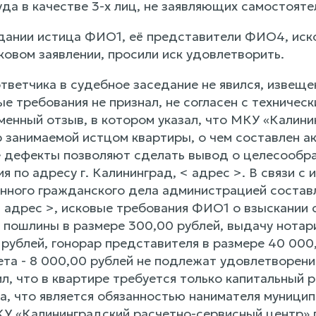
да в качестве 3-х лиц, не заявляющих самостоя
дании истица ФИО1, её представители ФИО4, иск
ковом заявлении, просили иск удовлетворить.
тветчика в судебное заседание не явился, извеще
ые требования не признал, не согласен с техниче
менный отзыв, в котором указал, что МКУ «Калин
 занимаемой истцом квартиры, о чем составлен ак
е дефекты позволяют сделать вывод о целесообра
 по адресу г. Калининград, < адрес >. В связи с 
нного гражданского дела администрацией состав
 < адрес >, исковые требования ФИО1 о взыскании
 пошлины в размере 300,00 рублей, выдачу нотар
рублей, гонорар представителя в размере 40 000,
ета - 8 000,00 рублей не подлежат удовлетворен
л, что в квартире требуется только капитальный 
а, что является обязанностью нанимателя муницип
У «Калининградский расчетно-сервисный центр» г