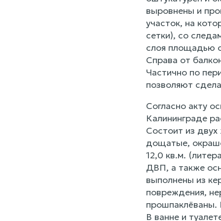
выровнены и про
участок, на кот
сетки), со следа
слоя площадью ок
Справа от балкон
Частично по пер
позволяют сдела
Согласно акту ос
Калининграде ра
Состоит из двух 
дощатые, окраше
12,0 кв.м. (лите
ДВП, а также ос
выполнены из кер
повреждения, не
прошпаклёваны. В
В ванне и туале