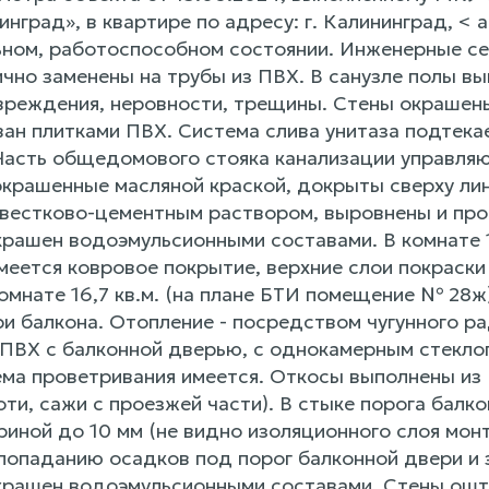
нград», в квартире по адресу: г. Калининград, < 
ном, работоспособном состоянии. Инженерные се
ично заменены на трубы из ПВХ. В санузле полы в
вреждения, неровности, трещины. Стены окрашен
ан плитками ПВХ. Система слива унитаза подтека
 Часть общедомового стояка канализации управля
крашенные масляной краской, докрыты сверху ли
вестково-цементным раствором, выровнены и про
крашен водоэмульсионными составами. В комнате 
имеется ковровое покрытие, верхние слои покраск
омнате 16,7 кв.м. (на плане БТИ помещение № 28ж
и балкона. Отопление - посредством чугунного ра
ПВХ с балконной дверью, с однокамерным стекло
ема проветривания имеется. Откосы выполнены из 
оти, сажи с проезжей части). В стыке порога балк
иной до 10 мм (не видно изоляционного слоя монт
попаданию осадков под порог балконной двери и 
крашен водоэмульсионными составами. Стены ошт