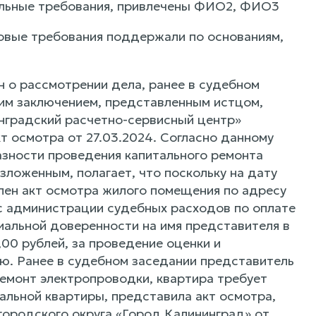
тельные требования, привлечены ФИО2, ФИО3
овые требования поддержали по основаниям,
н о рассмотрении дела, ранее в судебном
ским заключением, представленным истцом,
инградский расчетно-сервисный центр»
т осмотра от 27.03.2024. Согласно данному
зности проведения капитального ремонта
изложенным, полагает, что поскольку на дату
лен акт осмотра жилого помещения по адресу
 с администрации судебных расходов по оплате
иальной доверенности на имя представителя в
00 рублей, за проведение оценки и
ию. Ранее в судебном заседании представитель
ремонт электропроводки, квартира требует
альной квартиры, представила акт осмотра,
ородского округа «Город Калининград» от