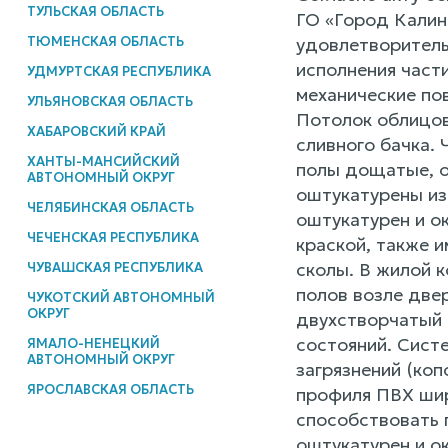
ТУЛЬСКАЯ ОБЛАСТЬ
ГО «Город Калини
ТЮМЕНСКАЯ ОБЛАСТЬ
удовлетворитель
исполнения част
УДМУРТСКАЯ РЕСПУБЛИКА
механические по
УЛЬЯНОВСКАЯ ОБЛАСТЬ
Потолок облицов
ХАБАРОВСКИЙ КРАЙ
сливного бачка.
ХАНТЫ-МАНСИЙСКИЙ
полы дощатые, о
АВТОНОМНЫЙ ОКРУГ
оштукатурены из
ЧЕЛЯБИНСКАЯ ОБЛАСТЬ
оштукатурен и о
ЧЕЧЕНСКАЯ РЕСПУБЛИКА
краской, также 
сколы. В жилой к
ЧУВАШСКАЯ РЕСПУБЛИКА
полов возле двер
ЧУКОТСКИЙ АВТОНОМНЫЙ
ОКРУГ
двухстворчатый 
состояний. Сист
ЯМАЛО-НЕНЕЦКИЙ
АВТОНОМНЫЙ ОКРУГ
загрязнений (коп
ЯРОСЛАВСКАЯ ОБЛАСТЬ
профиля ПВХ шир
способствовать 
оштукатурен и о