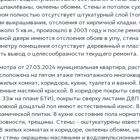
шпаклёваны, оклеены обоями. Стены и потолок сух
ором полностью отсутствует штукатурный слой (то
ми выкрашивания, отслоения от кирпичной кладки.
оло 5 кв.м., произошло в 2003 году и после ремо
ной двери имеются отслоения обоев в углу, стена 
иметру помещения отсутствует деревянный и плас
ть вывод о целесообразности текущего ремонта.
мотра от 27.03.2024 муниципальная квартира, расп
сположена на пятом этаже пятиэтажного многоквар
жилых комнат, коридора, кухни, туалета и ванной.
нные масляной краской. В коридоре покрыты све
ра ЗЗж на плане БТИ), покрыты сверху листами ДВ
новной дощатый пол имеют естественный износ. В 
амической плитки. В кухне состояние пола нормат
ровности, трещины. Стены: - оштукатурены извес
 жилых комнатах и коридоре, оклеены обоями, на 
те стены окрашены масляными и водоэмульсионным