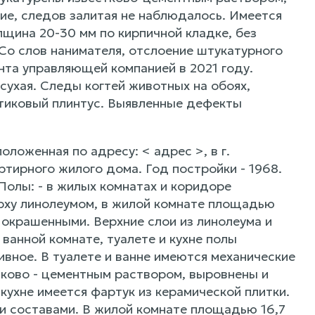
ие, следов залитая не наблюдалось. Имеется
лщина 20-30 мм по кирпичной кладке, без
 Со слов нанимателя, отслоение штукатурного
нта управляющей компанией в 2021 году.
сухая. Следы когтей животных на обоях,
тиковый плинтус. Выявленные дефекты
оложенная по адресу: < адрес >, в г.
тирного жилого дома. Год постройки - 1968.
 Полы: - в жилых комнатах и коридоре
рху линолеумом, в жилой комнате площадью
П окрашенными. Верхние слои из линолеума и
ванной комнате, туалете и кухне полы
ивное. В туалете и ванне имеются механические
тково - цементным раствором, выровнены и
кухне имеется фартук из керамической плитки.
и составами. В жилой комнате площадью 16,7