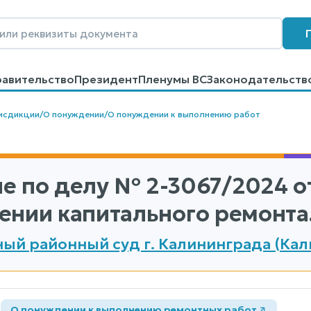
равительство
Президент
Пленумы ВС
Законодательств
говоров
Контакты
Помощь
Поиск
исдикции
/
О понуждении
/
О понуждении к выполнению работ
е по делу
№ 2-3067/2024
от
ении капитального ремонта
ый районный суд г. Калининграда (Кал
а
О понуждении к выполнению ремонтных работ