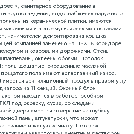
адрес >, санитарное оборудование в
ти водоотведения, водоснабжения наружного
ыполнены из керамической плитки, имеются
ы масляными и водоэмульсионными составами.
ет, нанимателем демонтирована крышка
ющей компанией заменено на ПВХ. В коридоре
нолеумом и ковровыми дорожками. Стены
шпаклёваны, оклеены обоями. Потолок
1: полы дощатые, окрашенные масляной
и дощатого пола имеют естественный износ,
) имеется вентиляционный продух в правом углу
диатора на 11 секций. Оконный блок
пакетом находится в работоспособном
ГКЛ под окраску, сухие, со следами
онной двери имеется отверстие на глубину
ажной пены, штукатурки), что может
затеканию в жилую комнату. Потолок
укатурены известково-цементным раствором,