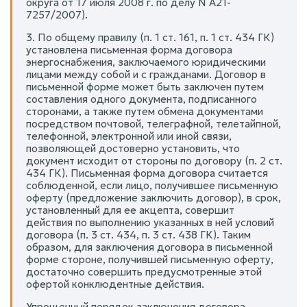
округа от 17 июля 2008 г. по делу N А21-
7257/2007).
3. По общему правилу (п. 1 ст. 161, п. 1 ст. 434 ГК)
установлена письменная форма договора
энергоснабжения, заключаемого юридическими
лицами между собой и с гражданами. Договор в
письменной форме может быть заключен путем
составления одного документа, подписанного
сторонами, а также путем обмена документами
посредством почтовой, телеграфной, телетайпной,
телефонной, электронной или иной связи,
позволяющей достоверно установить, что
документ исходит от стороны по договору (п. 2 ст.
434 ГК). Письменная форма договора считается
соблюденной, если лицо, получившее письменную
оферту (предложение заключить договор), в срок,
установленный для ее акцепта, совершит
действия по выполнению указанных в ней условий
договора (п. 3 ст. 434, п. 3 ст. 438 ГК). Таким
образом, для заключения договора в письменной
форме стороне, получившей письменную оферту,
достаточно совершить предусмотренные этой
офертой конклюдентные действия.
Упрощенный порядок заключения договора