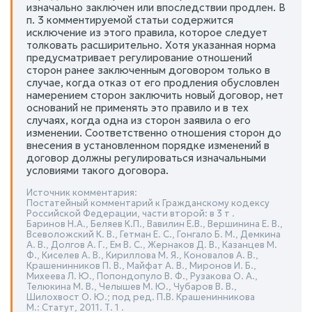
изначально заключен или впоследствии продлен. В
п. 3 комментируемой статьи содержится
исключение из этого правила, которое следует
толковать расширительно. Хотя указанная норма
предусматривает регулирование отношений
сторон ранее заключенным договором только в
случае, когда отказ от его продления обусловлен
намерением сторон заключить новый договор, нет
оснований не применять это правило и в тех
случаях, когда одна из сторон заявила о его
изменении. Соответственно отношения сторон до
внесения в установленном порядке изменений в
договор должны регулироваться изначальными
условиями такого договора.
Источник комментария:
Постатейный комментарий к Гражданскому кодексу
Российской Федерации, части второй: в 3 т .
Баринов Н.А., Беляев К.П., Вавилин Е.В., Вершинина Е. В.,
Всеволожский К. В., Гетман Е. С., Гонгало Б. М., Демкина
А. В., Долгов А. Г., Ем В. С., Жернаков Д. В., Казанцев М.
Ф., Киселев А. В., Кириллова М. Я., Коновалов А. В.,
Крашенинников П. В., Майфат А. В., Миронов И. Б.,
Михеева Л. Ю., Попондопуло В. Ф., Рузакова О. А.,
Телюкина М. В., Челышев М. Ю., Чубаров В. В.,
Шилохвост О. Ю.; под ред. П.В. Крашенинникова
М.: Статут, 2011. Т. 1 .