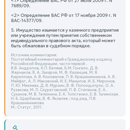
<1> Определение ВАС РФ от 27 июля 2009 г. N
7689/09.
<2> Определение ВАС РФ от 17 ноября 2009 г. N
ВАС-14377/09.
5. Имущество изымается у казенного предприятия
или учреждения путем принятия собственником
индивидуального правового акта, который может
быть обжалован в судебном порядке.
Источник комментария:
Постатейный комментарий к Гражданскому кодексу
Российской Федерации, части первой .
В.В. Андропов, К.П. Беляев, Б.М. Гонгало, Д. В.
Жернаков, В. А. Захаров, М. Ф. Казанцев, М. Я.
Кириллова, А. В. Коновалов, П. В. Крашенинников, А. В.
Майфат, А. Л. Маковский, И. Е. Манылов, И. Б. Миронов,
Л. Ю. Михеева, Д. В. Мурзин, В. Ф. Попондопуло, О. А.
Рузакова, М. Л. Скуратовский, П. В. Степанов, Е. А.
Суханов, М. В. Телюкина, Е. К. Толстенко, Е. В. Тычинская,
Н. Б. Щербаков, В. Ф. Яковлев ; под ред. П.В.
Крашенинникова
М.: Статут, 2011 .