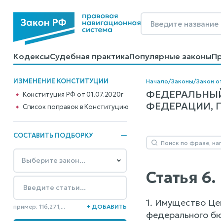
Кодексы
Судебная практика
Популярные законы
П
Калькуляторы
Справочные материалы
Образцы до
ИЗМЕНЕНИЕ КОНСТИТУЦИИ
Начало
/
Законы
/
Закон о
ФЕДЕРАЛЬНЫЙ
Конституция РФ от 01.07.2020г
ФЕДЕРАЦИИ, 
Cписок поправок в Конституцию
СОСТАВИТЬ ПОДБОРКУ
Статья 6
1. Имущество Це
пример: 116,271,...
+ ДОБАВИТЬ
федерального бю