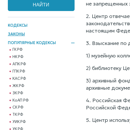
не запрещенных 
2. Центр отвеча
законодательств
КОДЕКСЫ
настоящим Феде
ЗАКОНЫ
3. Взыскание по
ПОПУЛЯРНЫЕ КОДЕКСЫ
ГК РФ
1) музейную кол
НК РФ
АПК РФ
2) библиотеку Це
ГПК РФ
КАС РФ
3) архивный фон
ЖК РФ
архивные докуме
ЗК РФ
4. Российская Ф
КоАП РФ
Российской Фед
СК РФ
ТК РФ
5. Центр исполь
УИК РФ
УК РФ