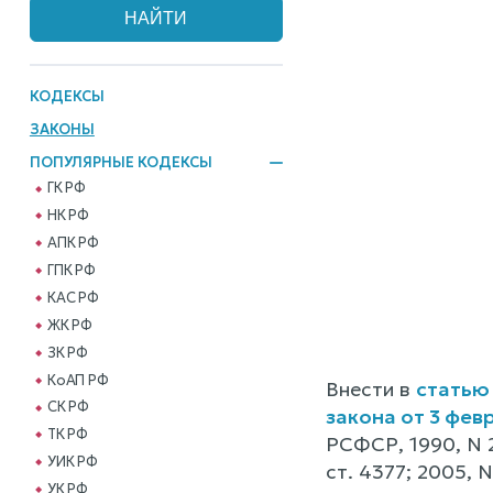
КОДЕКСЫ
ЗАКОНЫ
ПОПУЛЯРНЫЕ КОДЕКСЫ
ГК РФ
НК РФ
АПК РФ
ГПК РФ
КАС РФ
ЖК РФ
ЗК РФ
КоАП РФ
Внести в
статью
СК РФ
закона от 3 фев
ТК РФ
РСФСР, 1990, N 2
УИК РФ
ст. 4377; 2005, 
УК РФ