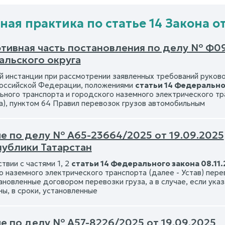
ная практика по статье 14 Закона от
тивная часть постановления по делу № Ф09
альского округа
й инстанции при рассмотрении заявленных требований руково
оссийской Федерации, положениями
статьи 14 Федерально
ьного транспорта и городского наземного электрического тр
а), пунктом 64 Правил перевозок грузов автомобильным
е по делу № А65-23664/2025 от 19.09.2025
публики Татарстан
твии с частями 1, 2
статьи 14 Федерального закона 08.11
о наземного электрического транспорта (далее - Устав) пер
ановленные договором перевозки груза, а в случае, если ука
ны, в сроки, установленные
е по делу № А57-8226/2025 от 19.09.2025