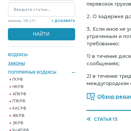
перевозок грузов
2. О задержке д
пример: 116,271,...
+ ДОБАВИТЬ
3. Если иное не 
утраченным и по
требованию:
КОДЕКСЫ
1) в течение дес
сообщениях;
ЗАКОНЫ
ПОПУЛЯРНЫЕ КОДЕКСЫ
2) в течение три
ГК РФ
междугородном 
НК РФ
АПК РФ
Обзор редак
ГПК РФ
КАС РФ
ЖК РФ
СТАТЬЯ 13
ЗК РФ
КоАП РФ