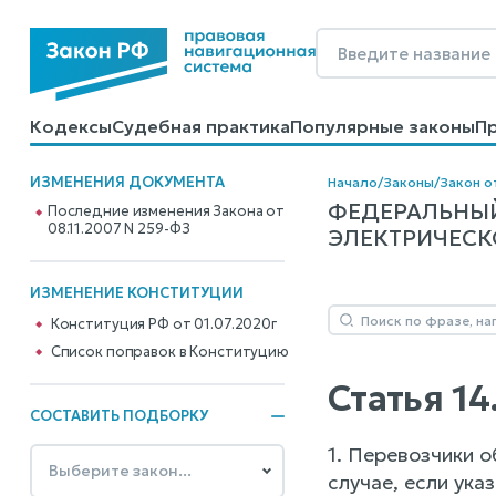
Кодексы
Судебная практика
Популярные законы
П
Калькуляторы
Справочные материалы
Образцы до
ИЗМЕНЕНИЯ ДОКУМЕНТА
Начало
/
Законы
/
Закон о
ФЕДЕРАЛЬНЫЙ
Последние изменения Закона от
08.11.2007 N 259-ФЗ
ЭЛЕКТРИЧЕСКО
ИЗМЕНЕНИЕ КОНСТИТУЦИИ
Конституция РФ от 01.07.2020г
Cписок поправок в Конституцию
Статья 14
СОСТАВИТЬ ПОДБОРКУ
1. Перевозчики о
случае, если ука