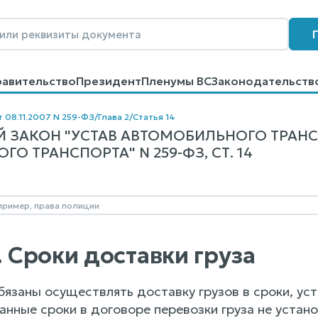
равительство
Президент
Пленумы ВС
Законодательств
говоров
Контакты
Помощь
Поиск
т 08.11.2007 N 259-ФЗ
/
Глава 2
/
Статья 14
 ЗАКОН "УСТАВ АВТОМОБИЛЬНОГО ТРАН
ГО ТРАНСПОРТА" N 259-ФЗ, СТ. 14
. Сроки доставки груза
бязаны осуществлять доставку грузов в сроки, ус
занные сроки в договоре перевозки груза не устан