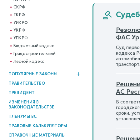
СК РФ
Судеб
ТК РФ
УИК РФ
Резолю
УК РФ
ФАС Ур
УПК РФ
Бюджетный кодекс
Суд перво
кодекса Р
Градостроительный
автомобил
Лесной кодекс
транспорт
ПОПУЛЯРНЫЕ ЗАКОНЫ
Решени
ПРАВИТЕЛЬСТВО
АС Рес
ПРЕЗИДЕНТ
В соответс
ИЗМЕНЕНИЯ В
городског
ЗАКОНОДАТЕЛЬСТВЕ
сроки, уст
ПЛЕНУМЫ ВС
установле
ПРАВОВЫЕ КАЛЬКУЛЯТОРЫ
СПРАВОЧНЫЕ МАТЕРИАЛЫ
Решени