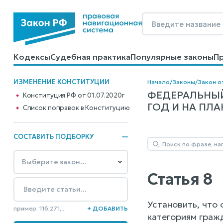
Кодексы
Судебная практика
Популярные законы
П
Калькуляторы
Справочные материалы
Образцы до
ИЗМЕНЕНИЕ КОНСТИТУЦИИ
Начало
/
Законы
/
Закон о
ФЕДЕРАЛЬНЫЙ
Конституция РФ от 01.07.2020г
ГОД И НА ПЛАН
Cписок поправок в Конституцию
СОСТАВИТЬ ПОДБОРКУ
Статья 8
Установить, что
пример: 116,271,...
+ ДОБАВИТЬ
категориям граж