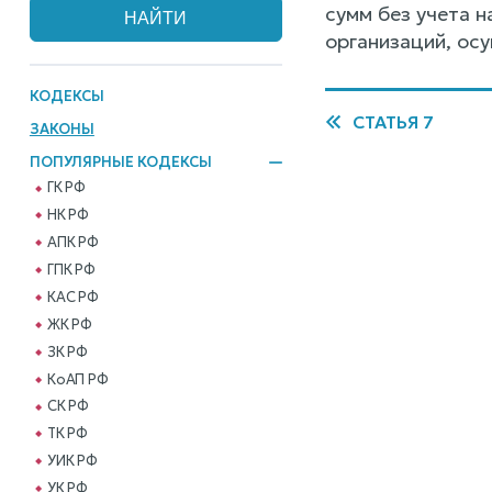
сумм без учета 
организаций, ос
КОДЕКСЫ
СТАТЬЯ 7
ЗАКОНЫ
ПОПУЛЯРНЫЕ КОДЕКСЫ
ГК РФ
НК РФ
АПК РФ
ГПК РФ
КАС РФ
ЖК РФ
ЗК РФ
КоАП РФ
СК РФ
ТК РФ
УИК РФ
УК РФ