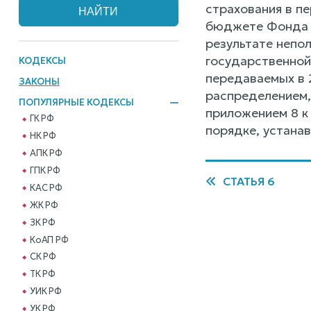
страхования в пе
бюджете Фонда и
результате непо
государственной
КОДЕКСЫ
передаваемых в 
ЗАКОНЫ
распределением,
ПОПУЛЯРНЫЕ КОДЕКСЫ
приложением 8 к
ГК РФ
порядке, устана
НК РФ
АПК РФ
ГПК РФ
СТАТЬЯ 6
КАС РФ
ЖК РФ
ЗК РФ
КоАП РФ
СК РФ
ТК РФ
УИК РФ
УК РФ