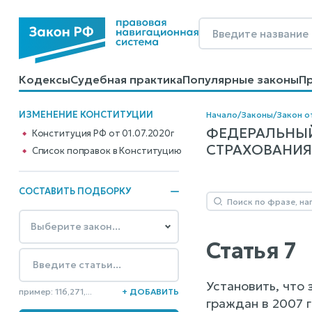
Кодексы
Судебная практика
Популярные законы
П
Калькуляторы
Справочные материалы
Образцы до
ИЗМЕНЕНИЕ КОНСТИТУЦИИ
Начало
/
Законы
/
Закон о
ФЕДЕРАЛЬНЫЙ
Конституция РФ от 01.07.2020г
СТРАХОВАНИЯ 
Cписок поправок в Конституцию
СОСТАВИТЬ ПОДБОРКУ
Статья 7
Установить, что
пример: 116,271,...
+ ДОБАВИТЬ
граждан в 2007 