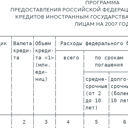
ПРОГРАММА
ПРЕДОСТАВЛЕНИЯ РОССИЙСКОЙ ФЕДЕРАЦ
КРЕДИТОВ ИНОСТРАННЫМ ГОСУДАРСТВ
ЛИЦАМ НА 2007 ГО
───┬──────┬──────┬───────────────────────
ик │Валюта│Объем │ Расходы федерального б
   │креди-│креди-├────────┬──────────────
   │та    │та <1>│  всего │   по срокам  
   │      │(млн. │        │   погашения  
   │      │еди-  │        ├───────┬──────
   │      │ниц)  │        │средне-│долго-
   │      │      │        │срочные│срочны
   │      │      │        │(от 2  │(более
   │      │      │        │до 10  │10 лет
   │      │      │        │лет)   │      
───┼──────┼──────┼────────┼───────┼──────
   │   2  │   3  │   4    │   5   │    6 