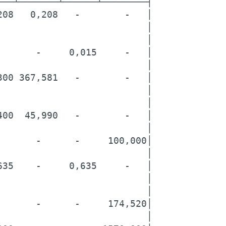
──┴───────┴──────┴────────┤

08   0,208   -        -   │

                          │

                          │

      -     0,015     -   │

                          │

00 367,581   -        -   │

                          │

                          │

00  45,990   -        -   │

                          │

      -      -     100,000│

                          │

35    -     0,635     -   │

                          │

                          │

      -      -     174,520│

                          │
