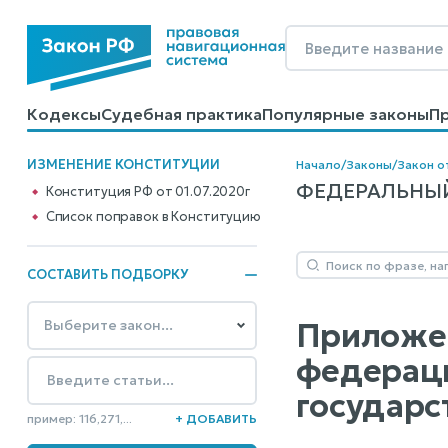
Кодексы
Судебная практика
Популярные законы
П
Калькуляторы
Справочные материалы
Образцы до
ИЗМЕНЕНИЕ КОНСТИТУЦИИ
Начало
/
Законы
/
Закон о
ФЕДЕРАЛЬНЫЙ
Конституция РФ от 01.07.2020г
Cписок поправок в Конституцию
СОСТАВИТЬ ПОДБОРКУ
Приложен
федераци
государс
пример: 116,271,...
+ ДОБАВИТЬ