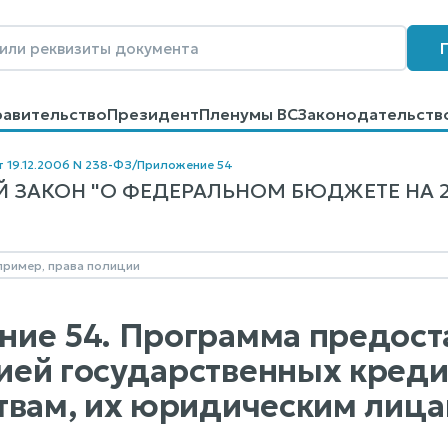
равительство
Президент
Пленумы ВС
Законодательств
говоров
Контакты
Помощь
Поиск
т 19.12.2006 N 238-ФЗ
/
Приложение 54
 ЗАКОН "О ФЕДЕРАЛЬНОМ БЮДЖЕТЕ НА 200
ие 54. Программа предост
ей государственных креди
твам, их юридическим лица