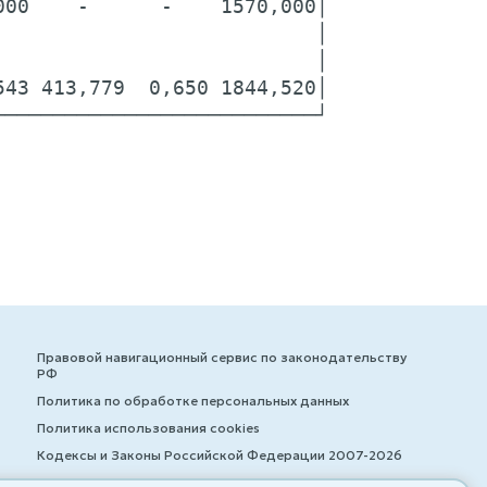
00    -      -    1570,000│

                          │

                          │

43 413,779  0,650 1844,520│

Правовой навигационный сервис по законодательству
РФ
Политика по обработке персональных данных
Политика использования cookies
Кодексы и Законы Российской Федерации 2007-2026