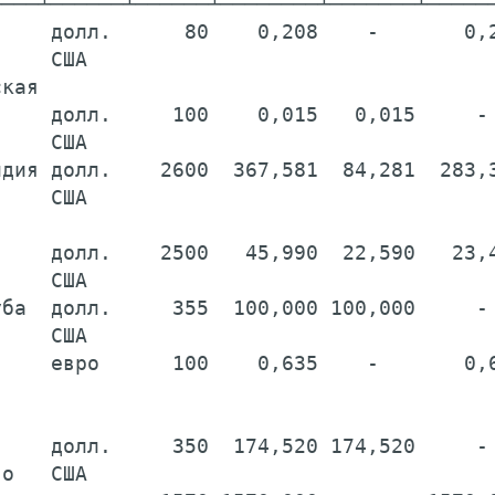
───┴──────┴──────┴────────┴───────┴──────
    долл.      80    0,208    -       0,2
    США                                  
кая                                      
    долл.     100    0,015   0,015     - 
    США                                  
дия долл.    2600  367,581  84,281  283,3
    США                                  
                                         
    долл.    2500   45,990  22,590   23,4
    США                                  
ба  долл.     355  100,000 100,000     - 
    США                                  
    евро      100    0,635    -       0,6
                                         
                                         
    долл.     350  174,520 174,520     - 
о   США                                  