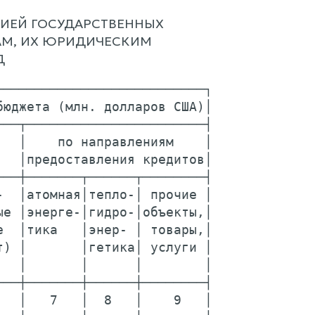
ИЕЙ ГОСУДАРСТВЕННЫХ
АМ, ИХ ЮРИДИЧЕСКИМ
Д
──────────────────────────┐

юджета (млн. долларов США)│

──┬───────────────────────┤

  │    по направлениям    │

  │предоставления кредитов│

──┼───────┬──────┬────────┤

  │атомная│тепло-│ прочие │

е │энерге-│гидро-│объекты,│

  │тика   │энер- │ товары,│

) │       │гетика│ услуги │

  │       │      │        │

──┼───────┼──────┼────────┤

  │   7   │  8   │    9   │
