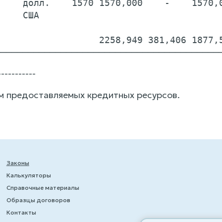
    долл.    1570 1570,000    -    1570,0
    США                                  
                                         
                  2258,949 381,406 1877,5
-----------
 предоставляемых кредитных ресурсов.
Законы
Калькуляторы
Справочные материалы
Образцы договоров
Контакты