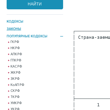
КОДЕКСЫ
ЗАКОНЫ
┌─────────────
ПОПУЛЯРНЫЕ КОДЕКСЫ
│ Страна-заемщ
ГК РФ
│             
НК РФ
│             
АПК РФ
│             
ГПК РФ
│             
КАС РФ
│             
ЖК РФ
│             
ЗК РФ
│             
КоАП РФ
│             
СК РФ
│             
ТК РФ
├─────────────
УИК РФ
│        1    
УК РФ