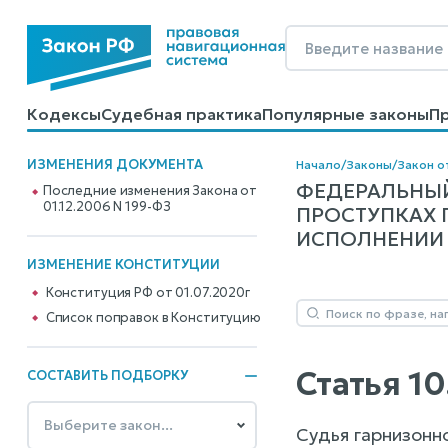
Кодексы
Судебная практика
Популярные законы
П
Калькуляторы
Справочные материалы
Образцы до
ИЗМЕНЕНИЯ ДОКУМЕНТА
Начало
/
Законы
/
Закон о
ФЕДЕРАЛЬНЫЙ
Последние изменения Закона от
01.12.2006 N 199-ФЗ
ПРОСТУПКАХ 
ИСПОЛНЕНИИ Д
ИЗМЕНЕНИЕ КОНСТИТУЦИИ
Конституция РФ от 01.07.2020г
Cписок поправок в Конституцию
Статья 1
СОСТАВИТЬ ПОДБОРКУ
Судья гарнизонно