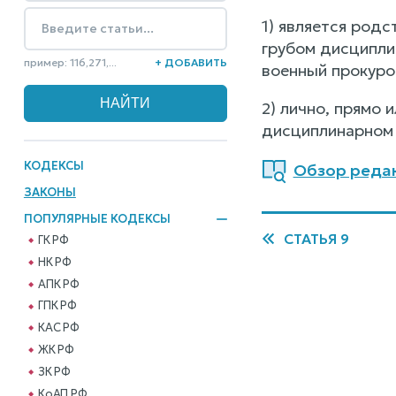
1) является род
грубом дисципли
пример: 116,271,...
+ ДОБАВИТЬ
военный прокурор
2) лично, прямо 
дисциплинарном 
КОДЕКСЫ
Обзор редак
ЗАКОНЫ
ПОПУЛЯРНЫЕ КОДЕКСЫ
СТАТЬЯ 9
ГК РФ
НК РФ
АПК РФ
ГПК РФ
КАС РФ
ЖК РФ
ЗК РФ
КоАП РФ