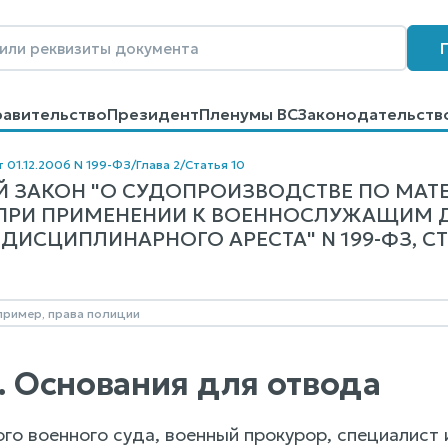
равительство
Президент
Пленумы ВС
Законодательств
говоров
Контакты
Помощь
Поиск
т 01.12.2006 N 199-ФЗ
/
Глава 2
/
Статья 10
 ЗАКОН "О СУДОПРОИЗВОДСТВЕ ПО МАТ
ПРИ ПРИМЕНЕНИИ К ВОЕННОСЛУЖАЩИМ Д
ИСЦИПЛИНАРНОГО АРЕСТА" N 199-ФЗ, СТ.
0. Основания для отвода
го военного суда, военный прокурор, специалист 