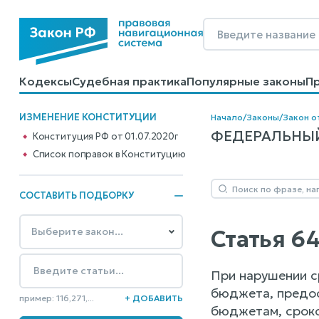
Кодексы
Судебная практика
Популярные законы
П
Калькуляторы
Справочные материалы
Образцы до
ИЗМЕНЕНИЕ КОНСТИТУЦИИ
Начало
/
Законы
/
Закон о
ФЕДЕРАЛЬНЫЙ 
Конституция РФ от 01.07.2020г
Cписок поправок в Конституцию
СОСТАВИТЬ ПОДБОРКУ
Статья 6
При нарушении с
бюджета, предос
пример: 116,271,...
+ ДОБАВИТЬ
бюджетам, сроко