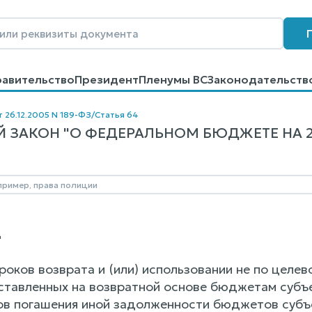
равительство
Президент
Пленумы ВС
Законодательств
говоров
Контакты
Помощь
Поиск
т 26.12.2005 N 189-ФЗ
/
Статья 64
ЗАКОН "О ФЕДЕРАЛЬНОМ БЮДЖЕТЕ НА 2006
4
роков возврата и (или) использовании не по целе
тавленных на возвратной основе бюджетам субъ
в погашения иной задолженности бюджетов субъ