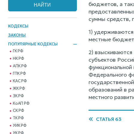
бюджетов, а так
предоставленных
суммы средств,
КОДЕКСЫ
1) удерживаются
ЗАКОНЫ
местные бюджет
ПОПУЛЯРНЫЕ КОДЕКСЫ
ГК РФ
2) взыскиваются
НК РФ
субъектов Росс
АПК РФ
функциональной 
ГПК РФ
Федерального фо
КАС РФ
государственной
ЖК РФ
образований в р
ЗК РФ
местного развити
КоАП РФ
СК РФ
ТК РФ
СТАТЬЯ 63
УИК РФ
УК РФ