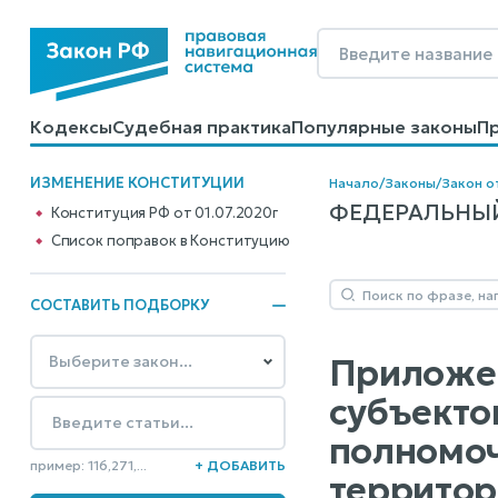
Кодексы
Судебная практика
Популярные законы
П
Калькуляторы
Справочные материалы
Образцы до
ИЗМЕНЕНИЕ КОНСТИТУЦИИ
Начало
/
Законы
/
Закон о
ФЕДЕРАЛЬНЫЙ 
Конституция РФ от 01.07.2020г
Cписок поправок в Конституцию
СОСТАВИТЬ ПОДБОРКУ
Приложен
субъекто
полномоч
пример: 116,271,...
+ ДОБАВИТЬ
территор