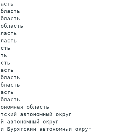
асть                                     
бласть                                   
бласть                                   
область                                  
ласть                                    
ласть                                    
сть                                      
ть                                       
сть                                      
асть                                     
бласть                                   
бласть                                   
асть                                     
бласть                                   
ономная область                          
тский автономный округ                   
й автономный округ                       
й Бурятский автономный округ             