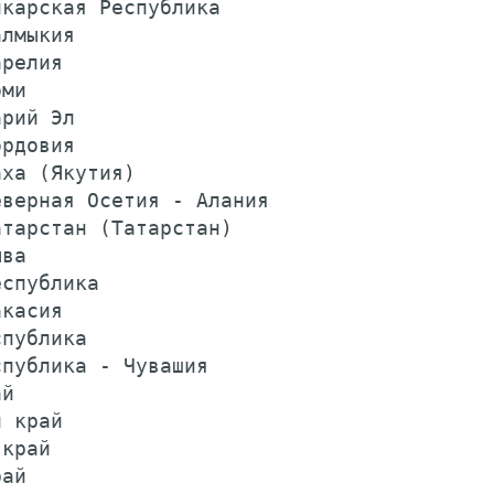
карская Республика                       
лмыкия                                   
релия                                    
ми                                       
рий Эл                                   
рдовия                                   
ха (Якутия)                              
верная Осетия - Алания                   
тарстан (Татарстан)                      
ва                                       
спублика                                 
касия                                    
публика                                  
публика - Чувашия                        
й                                        
 край                                    
край                                     
ай                                       