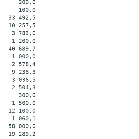
     200,0

     100,0

  33 492,5

  10 257,5

   3 783,0

   1 200,0

  40 689,7

   1 000,0

   2 578,4

   9 238,3

   3 036,5

   2 504,3

     300,0

   1 500,0

  12 100,0

   1 060,1

  58 000,0

  19 289,2
