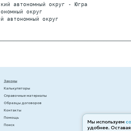
кий автономный округ - Югра              
ономный округ                            
й автономный округ                       
                                         
Законы
Калькуляторы
Справочные материалы
Образцы договоров
Контакты
Помощь
Мы используем
c
Поиск
удобнее. Оставаяс