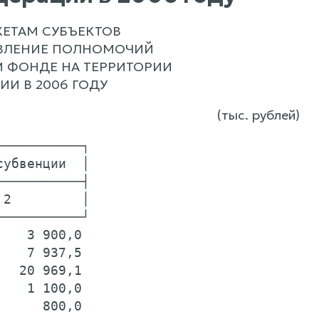
ЕТАМ СУБЪЕКТОВ
ВЛЕНИЕ ПОЛНОМОЧИЙ
 ФОНДЕ НА ТЕРРИТОРИИ
И В 2006 ГОДУ
(тыс. рублей)
──────────┐

убвенции  │

──────────┤

2         │

──────────┘

   3 900,0

   7 937,5

  20 969,1

   1 100,0

     800,0
