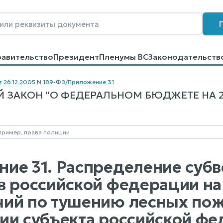
равительство
Президент
Пленумы ВС
Законодательств
говоров
Контакты
Помощь
Поиск
т 26.12.2005 N 189-ФЗ
/
Приложение 31
ЗАКОН "О ФЕДЕРАЛЬНОМ БЮДЖЕТЕ НА 200
ие 31. Распределение суб
в российской федерации н
ий по тушению лесных пож
ии субъекта российской фе