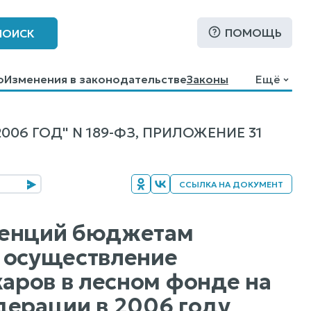
ПОМОЩЬ
ПОИСК
о
Изменения в законодательстве
Законы
Ещё
6 ГОД" N 189-ФЗ, ПРИЛОЖЕНИЕ 31
ССЫЛКА НА ДОКУМЕНТ
венций бюджетам
а осуществление
аров в лесном фонде на
дерации в 2006 году