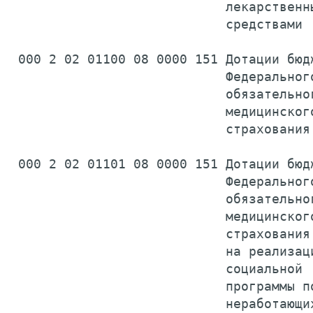
                            лекарственны
                            средствами 
 000 2 02 01100 08 0000 151 Дотации бюдж
                            Федерального
                            обязательног
                            медицинского
                            страхования
 000 2 02 01101 08 0000 151 Дотации бюдж
                            Федерального
                            обязательног
                            медицинского
                            страхования

                            на реализаци
                            социальной

                            программы по
                            неработающих