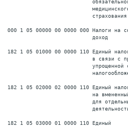
                            обязательног
                            медицинского
                            страхования
 000 1 05 00000 00 0000 000 Налоги на со
                            доход      
 182 1 05 01000 00 0000 110 Единый налог
                            в связи с пр
                            упрощенной с
                            налогооблож
 182 1 05 02000 02 0000 110 Единый налог
                            на вмененный
                            для отдельны
                            деятельност
 182 1 05 03000 01 0000 110 Единый
