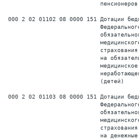
                            пенсионеров
 000 2 02 01102 08 0000 151 Дотации бюдж
                            Федерального
                            обязательног
                            медицинского
                            страхования

                            на обязатель
                            медицинское 
                            неработающег
                            (детей)    
 000 2 02 01103 08 0000 151 Дотации бюдж
                            Федерального
                            обязательног
                            медицинского
                            страхования

                            на денежные 