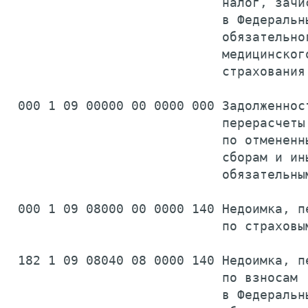
                            налог, зачис
                            в Федеральны
                            обязательног
                            медицинского
                            страхования
 000 1 09 00000 00 0000 000 Задолженност
                            перерасчеты

                            по отмененны
                            сборам и ины
                            обязательны
 000 1 09 08000 00 0000 140 Недоимка, пе
                            по страховы
 182 1 09 08040 08 0000 140 Недоимка, пе
                            по взносам

                            в Федеральны