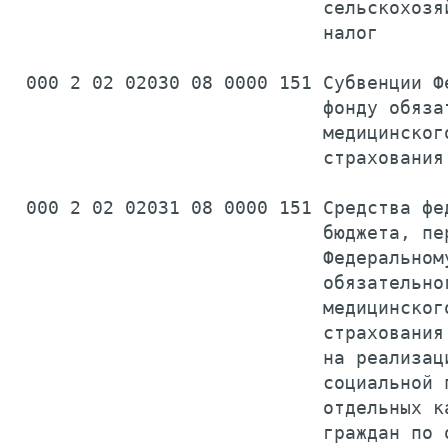
                            сельскохозяй
                            налог      
 000 2 02 02030 08 0000 151 Субвенции Фе
                            фонду обязат
                            медицинского
                            страхования
 000 2 02 02031 08 0000 151 Средства фед
                            бюджета, пер
                            Федеральному
                            обязательног
                            медицинского
                            страхования

                            на реализаци
                            социальной п
                            отдельных ка
                            граждан по о