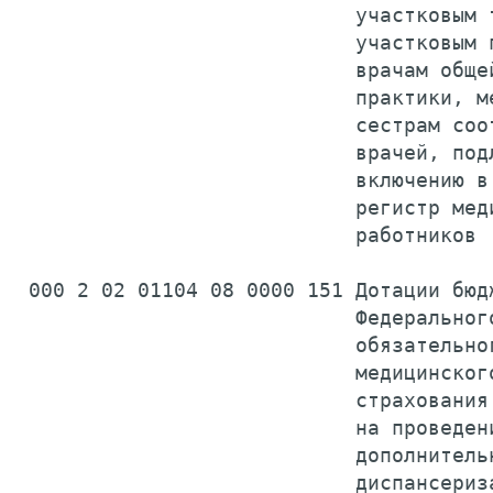
                            участковым т
                            участковым п
                            врачам общей
                            практики, ме
                            сестрам соот
                            врачей, подл
                            включению в 
                            регистр меди
                            работников 
 000 2 02 01104 08 0000 151 Дотации бюдж
                            Федерального
                            обязательног
                            медицинского
                            страхования

                            на проведени
                            дополнительн
                            диспансериза