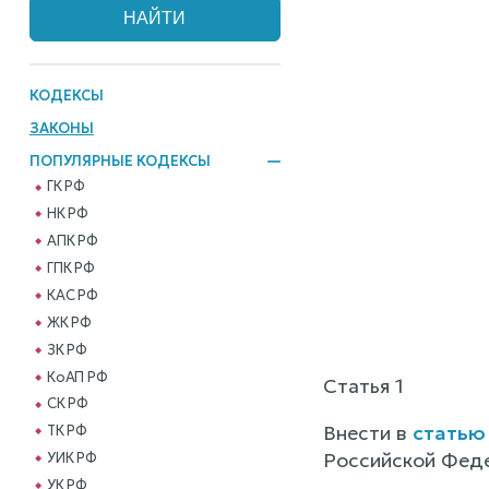
КОДЕКСЫ
ЗАКОНЫ
ПОПУЛЯРНЫЕ КОДЕКСЫ
ГК РФ
НК РФ
АПК РФ
ГПК РФ
КАС РФ
ЖК РФ
ЗК РФ
КоАП РФ
Статья 1
СК РФ
Внести в
статью
ТК РФ
Российской Федер
УИК РФ
УК РФ