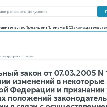
равительство
Президент
Пленумы ВС
Законодательств
говоров
Контакты
Помощь
Поиск
ый закон от 07.03.2005 N 1
нии изменений в некоторые
ой Федерации и признании
х положений законодательн
и в связи с осуществление