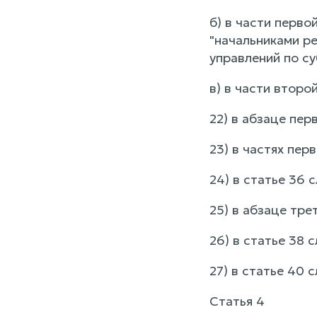
б) в части перв
"начальниками р
управлений по с
в) в части второ
22) в абзаце пер
23) в частях пер
24) в статье 36 
25) в абзаце тре
26) в статье 38 
27) в статье 40 
Статья 4