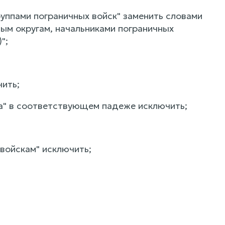
руппами пограничных войск" заменить словами
ым округам, начальниками пограничных
";
чить;
ска" в соответствующем падеже исключить;
 войскам" исключить;