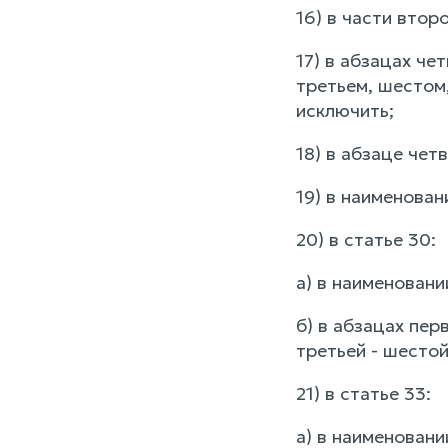
16) в части втор
17) в абзацах че
третьем, шестом
исключить;
18) в абзаце чет
19) в наименован
20) в статье 30:
а) в наименовани
б) в абзацах перв
третьей - шесто
21) в статье 33:
а) в наименовани