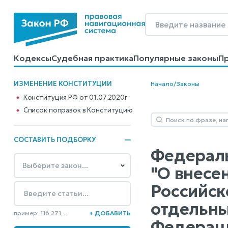
Кодексы
Судебная практика
Популярные законы
П
Калькуляторы
Справочные материалы
Образцы до
ИЗМЕНЕНИЕ КОНСТИТУЦИИ
Начало
/
Законы
Конституция РФ от 01.07.2020г
Cписок поправок в Конституцию
СОСТАВИТЬ ПОДБОРКУ
Федеральн
"О внесе
Российск
отдельны
пример: 116,271,...
+ ДОБАВИТЬ
Федераци