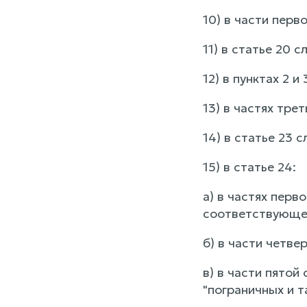
10) в части перв
11) в статье 20 
12) в пунктах 2 и
13) в частях тре
14) в статье 23 
15) в статье 24:
а) в частях перв
соответствующем
б) в части четве
в) в части пятой
"пограничных и 