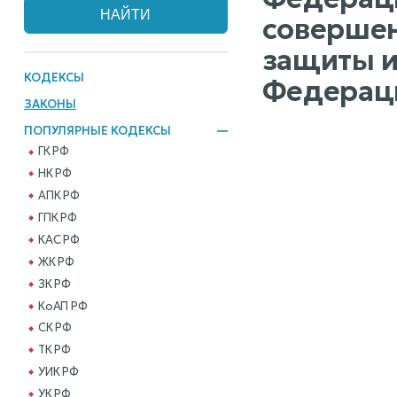
совершен
защиты и
КОДЕКСЫ
Федерац
ЗАКОНЫ
ПОПУЛЯРНЫЕ КОДЕКСЫ
ГК РФ
НК РФ
АПК РФ
ГПК РФ
КАС РФ
ЖК РФ
ЗК РФ
КоАП РФ
СК РФ
ТК РФ
УИК РФ
УК РФ