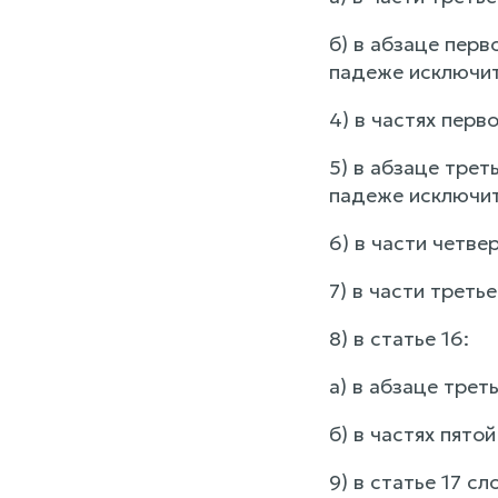
б) в абзаце пер
падеже исключит
4) в частях перв
5) в абзаце трет
падеже исключит
6) в части четве
7) в части треть
8) в статье 16:
а) в абзаце трет
б) в частях пято
9) в статье 17 с