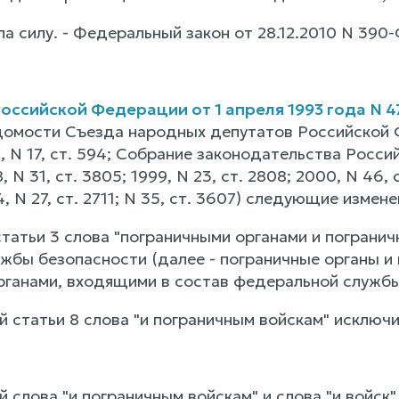
ла силу. - Федеральный закон от 28.12.2010 N 390-
оссийской Федерации от 1 апреля 1993 года N 4
омости Съезда народных депутатов Российской 
 N 17, ст. 594; Собрание законодательства Российс
, N 31, ст. 3805; 1999, N 23, ст. 2808; 2000, N 46, с
4, N 27, ст. 2711; N 35, ст. 3607) следующие измене
 статьи 3 слова "пограничными органами и погран
жбы безопасности (далее - пограничные органы и 
рганами, входящими в состав федеральной службы 
ей статьи 8 слова "и пограничным войскам" исключи
ей слова "и пограничным войскам" и слова "и войск"