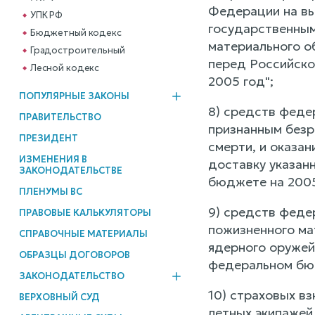
Федерации на вы
УПК РФ
государственным
Бюджетный кодекс
материального о
Градостроительный
перед Российско
Лесной кодекс
2005 год";
ПОПУЛЯРНЫЕ ЗАКОНЫ
8) средств феде
ПРАВИТЕЛЬСТВО
признанным безр
ПРЕЗИДЕНТ
смерти, и оказан
ИЗМЕНЕНИЯ В
доставку указан
ЗАКОНОДАТЕЛЬСТВЕ
бюджете на 2005
ПЛЕНУМЫ ВС
9) средств феде
ПРАВОВЫЕ КАЛЬКУЛЯТОРЫ
пожизненного ма
СПРАВОЧНЫЕ МАТЕРИАЛЫ
ядерного оружей
ОБРАЗЦЫ ДОГОВОРОВ
федеральном бюд
ЗАКОНОДАТЕЛЬСТВО
10) страховых в
ВЕРХОВНЫЙ СУД
летных экипажей