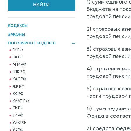
1) сумм единого
бюджета на покр
трудовой пенсии
КОДЕКСЫ
2) страховых взн
ЗАКОНЫ
трудовой пенсии
ПОПУЛЯРНЫЕ КОДЕКСЫ
3) страховых взн
ГК РФ
трудовой пенсии
НК РФ
АПК РФ
4) страховых вз
ГПК РФ
трудовой пенсии
КАС РФ
ЖК РФ
5) страховых вз
ЗК РФ
части трудовой 
КоАП РФ
6) сумм недоимк
СК РФ
Фонда в соответ
ТК РФ
УИК РФ
7) средств феде
УК РФ