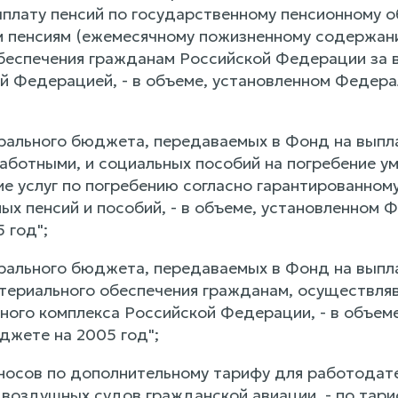
плату пенсий по государственному пенсионному о
 пенсиям (ежемесячному пожизненному содержани
беспечения гражданам Российской Федерации за 
й Федерацией, - в объеме, установленном Федер
рального бюджета, передаваемых в Фонд на выпла
аботными, и социальных пособий на погребение у
ие услуг по погребению согласно гарантированном
ных пенсий и пособий, - в объеме, установленном
 год";
рального бюджета, передаваемых в Фонд на выпл
териального обеспечения гражданам, осуществля
ного комплекса Российской Федерации, - в объем
жете на 2005 год";
зносов по дополнительному тарифу для работодате
 воздушных судов гражданской авиации, - по тар