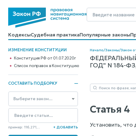
Кодексы
Судебная практика
Популярные законы
П
Калькуляторы
Справочные материалы
Образцы до
ИЗМЕНЕНИЕ КОНСТИТУЦИИ
Начало
/
Законы
/
Закон о
ФЕДЕРАЛЬНЫЙ
Конституция РФ от 01.07.2020г
ГОД" N 184-ФЗ,
Cписок поправок в Конституцию
СОСТАВИТЬ ПОДБОРКУ
Статья 4
Установить, что
пример: 116,271,...
+ ДОБАВИТЬ