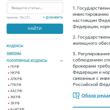
1. Государствен
инвестированию 
пример: 116,271,...
+ ДОБАВИТЬ
настоящим Федер
Федерации, норм
2. Государствен
жилищного обесп
КОДЕКСЫ
3. Регулировани
ЗАКОНЫ
соблюдением спе
ПОПУЛЯРНЫЕ КОДЕКСЫ
брокерами требо
ГК РФ
Федерации и нор
НК РФ
связанные с инв
АПК РФ
Российской Фед
ГПК РФ
КАС РФ
Обзор редак
ЖК РФ
ЗК РФ
КоАП РФ