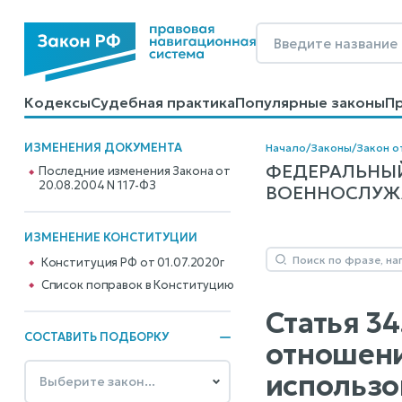
Кодексы
Судебная практика
Популярные законы
П
Калькуляторы
Справочные материалы
Образцы до
ИЗМЕНЕНИЯ ДОКУМЕНТА
Начало
/
Законы
/
Закон о
ФЕДЕРАЛЬНЫЙ
Последние изменения Закона от
20.08.2004 N 117-ФЗ
ВОЕННОСЛУЖАЩ
ИЗМЕНЕНИЕ КОНСТИТУЦИИ
Конституция РФ от 01.07.2020г
Cписок поправок в Конституцию
Статья 34
СОСТАВИТЬ ПОДБОРКУ
отношени
использо