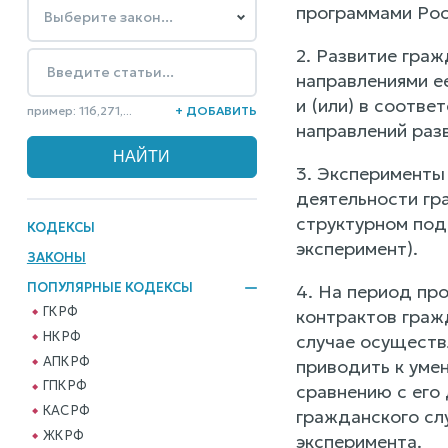
программами Ро
2. Развитие гра
направлениями е
и (или) в соотв
пример: 116,271,...
+ ДОБАВИТЬ
направлений раз
3. Эксперименты
деятельности гр
структурном под
КОДЕКСЫ
эксперимент).
ЗАКОНЫ
ПОПУЛЯРНЫЕ КОДЕКСЫ
4. На период про
ГК РФ
контрактов граж
НК РФ
случае осуществ
АПК РФ
приводить к уме
ГПК РФ
сравнению с его
КАС РФ
гражданского сл
ЖК РФ
эксперимента.