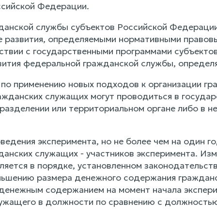
ссийской Федерации.
жданской службы субъектов Российской Федерации
е развития, определяемыми нормативными правов
етствии с государственными программами субъекто
вития федеральной гражданской службы, опреде
 по применению новых подходов к организации г
ажданских служащих могут проводиться в государ
разделении или территориальном органе либо в не
ведения эксперимента, но не более чем на один г
данских служащих - участников эксперимента. Изм
ляется в порядке, установленном законодательст
ньшению размера денежного содержания гражданск
 денежным содержанием на момент начала экспери
ужащего в должности по сравнению с должностью