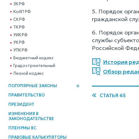
ЗК РФ
5. Порядок орга
КоАП РФ
гражданской слу
СК РФ
ТК РФ
6. Порядок орга
УИК РФ
службы субъекто
УК РФ
Российской Фед
УПК РФ
Бюджетный кодекс
История ред
Градостроительный
Обзор редак
Лесной кодекс
ПОПУЛЯРНЫЕ ЗАКОНЫ
СТАТЬЯ 65
ПРАВИТЕЛЬСТВО
ПРЕЗИДЕНТ
ИЗМЕНЕНИЯ В
ЗАКОНОДАТЕЛЬСТВЕ
ПЛЕНУМЫ ВС
ПРАВОВЫЕ КАЛЬКУЛЯТОРЫ