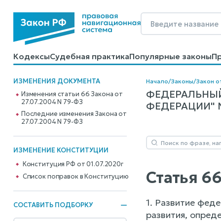
Кодексы
Судебная практика
Популярные законы
П
Калькуляторы
Справочные материалы
Образцы до
ИЗМЕНЕНИЯ ДОКУМЕНТА
Начало
/
Законы
/
Закон о
ФЕДЕРАЛЬНЫЙ
Изменения статьи 66 Закона от
27.07.2004 N 79-ФЗ
ФЕДЕРАЦИИ" N 
Последние изменения Закона от
27.07.2004 N 79-ФЗ
ИЗМЕНЕНИЕ КОНСТИТУЦИИ
Конституция РФ от 01.07.2020г
Статья 6
Cписок поправок в Конституцию
1. Развитие фед
СОСТАВИТЬ ПОДБОРКУ
развития, опред