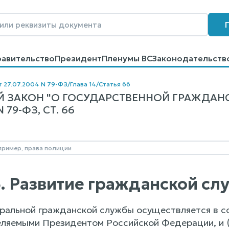
равительство
Президент
Пленумы ВС
Законодательств
говоров
Контакты
Помощь
Поиск
т 27.07.2004 N 79-ФЗ
/
Глава 14
/
Статья 66
 ЗАКОН "О ГОСУДАРСТВЕННОЙ ГРАЖДАН
79-ФЗ, СТ. 66
6. Развитие гражданской с
еральной гражданской службы осуществляется в с
еляемыми Президентом Российской Федерации, и (