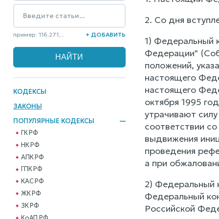
2. Со дня вступл
пример: 116,271,...
+ ДОБАВИТЬ
1) Федеральный 
Федерации" (Соб
положений, указа
настоящего Федер
настоящего Феде
КОДЕКСЫ
октября 1995 го
ЗАКОНЫ
утрачивают силу
ПОПУЛЯРНЫЕ КОДЕКСЫ
соответствии со
ГК РФ
выдвижения иниц
НК РФ
проведения рефе
АПК РФ
а при обжаловани
ГПК РФ
КАС РФ
2) Федеральный 
ЖК РФ
Федеральный кон
ЗК РФ
Российской Федер
КоАП РФ