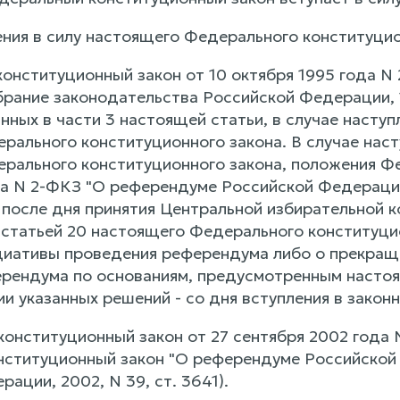
ения в силу настоящего Федерального конституцио
конституционный закон от 10 октября 1995 года 
рание законодательства Российской Федерации, 19
нных в части 3 настоящей статьи, в случае наступ
ального конституционного закона. В случае насту
рального конституционного закона, положения Фе
да N 2-ФКЗ "О референдуме Российской Федерации"
 после дня принятия Центральной избирательной 
 статьей 20 настоящего Федерального конституцио
иативы проведения референдума либо о прекращ
рендума по основаниям, предусмотренным насто
и указанных решений - со дня вступления в закон
конституционный закон от 27 сентября 2002 года 
ституционный закон "О референдуме Российской
ации, 2002, N 39, ст. 3641).