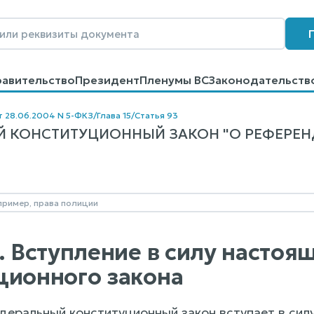
равительство
Президент
Пленумы ВС
Законодательств
говоров
Контакты
Помощь
Поиск
т 28.06.2004 N 5-ФКЗ
/
Глава 15
/
Статья 93
 КОНСТИТУЦИОННЫЙ ЗАКОН "О РЕФЕРЕНД
3. Вступление в силу насто
ционного закона
деральный конституционный закон вступает в силу