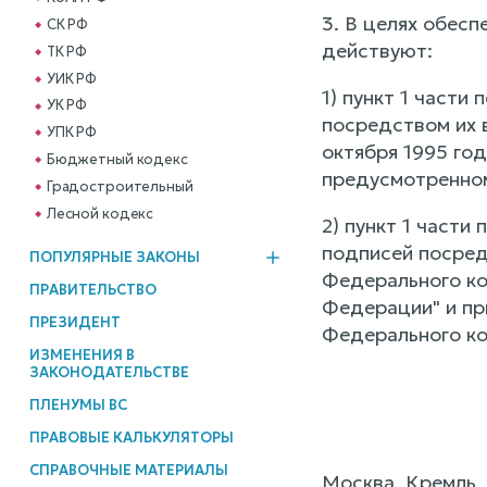
3. В целях обес
СК РФ
действуют:
ТК РФ
УИК РФ
1) пункт 1 части
УК РФ
посредством их в
УПК РФ
октября 1995 го
Бюджетный кодекс
предусмотренном
Градостроительный
Лесной кодекс
2) пункт 1 части
подписей посредс
ПОПУЛЯРНЫЕ ЗАКОНЫ
Федерального ко
ПРАВИТЕЛЬСТВО
Федерации" и при
ПРЕЗИДЕНТ
Федерального ко
ИЗМЕНЕНИЯ В
ЗАКОНОДАТЕЛЬСТВЕ
ПЛЕНУМЫ ВС
ПРАВОВЫЕ КАЛЬКУЛЯТОРЫ
СПРАВОЧНЫЕ МАТЕРИАЛЫ
Москва, Кремль