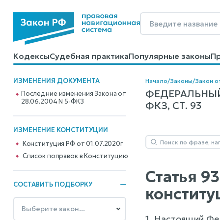
Кодексы
Судебная практика
Популярные законы
П
Калькуляторы
Справочные материалы
Образцы до
ИЗМЕНЕНИЯ ДОКУМЕНТА
Начало
/
Законы
/
Закон о
ФЕДЕРАЛЬНЫЙ
Последние изменения Закона от
28.06.2004 N 5-ФКЗ
ФКЗ, СТ. 93
ИЗМЕНЕНИЕ КОНСТИТУЦИИ
Конституция РФ от 01.07.2020г
Cписок поправок в Конституцию
Статья 9
СОСТАВИТЬ ПОДБОРКУ
конститу
1. Настоящий Фе