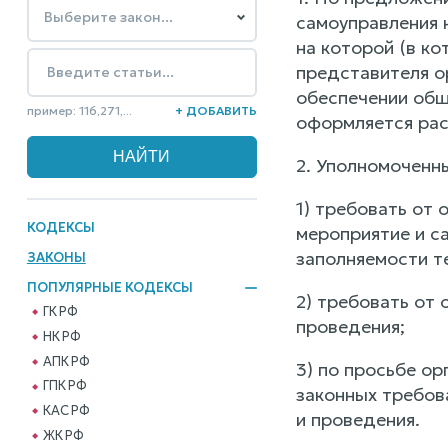
самоуправления 
на которой (в к
представителя ор
обеспечении общ
пример: 116,271,...
+ ДОБАВИТЬ
оформляется рас
2. Уполномоченн
1) требовать от
КОДЕКСЫ
мероприятие и с
заполняемости т
ЗАКОНЫ
ПОПУЛЯРНЫЕ КОДЕКСЫ
2) требовать от 
ГК РФ
проведения;
НК РФ
АПК РФ
3) по просьбе о
ГПК РФ
законных требов
КАС РФ
и проведения.
ЖК РФ