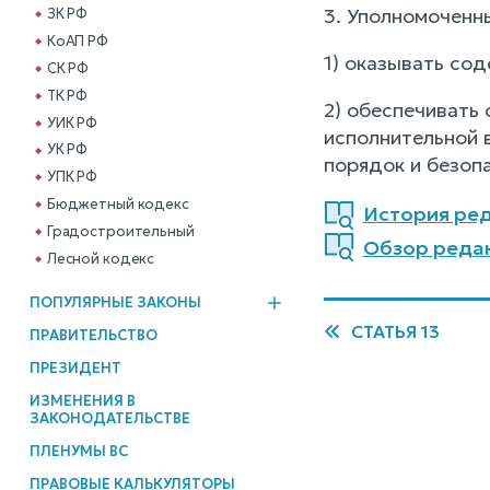
3. Уполномоченн
ЗК РФ
КоАП РФ
1) оказывать со
СК РФ
ТК РФ
2) обеспечивать
УИК РФ
исполнительной 
УК РФ
порядок и безоп
УПК РФ
Бюджетный кодекс
История ред
Градостроительный
Обзор редак
Лесной кодекс
ПОПУЛЯРНЫЕ ЗАКОНЫ
СТАТЬЯ 13
ПРАВИТЕЛЬСТВО
ПРЕЗИДЕНТ
ИЗМЕНЕНИЯ В
ЗАКОНОДАТЕЛЬСТВЕ
ПЛЕНУМЫ ВС
ПРАВОВЫЕ КАЛЬКУЛЯТОРЫ