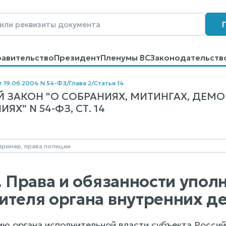
равительство
Президент
Пленумы ВС
Законодательств
говоров
Контакты
Помощь
Поиск
т 19.06.2004 N 54-ФЗ
/
Глава 2
/
Статья 14
 ЗАКОН "О СОБРАНИЯХ, МИТИНГАХ, ДЕМО
Х" N 54-ФЗ, СТ. 14
4. Права и обязанности упо
ителя органа внутренних д
ию органа исполнительной власти субъекта Росси