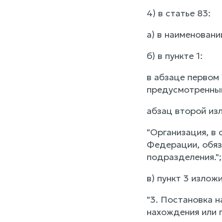
4) в статье 83:
а) в наименовани
б) в пункте 1:
в абзаце первом
предусмотренны
абзац второй из
"Организация, в
Федерации, обяз
подразделения.";
в) пункт 3 изло
"3. Постановка н
нахождения или 