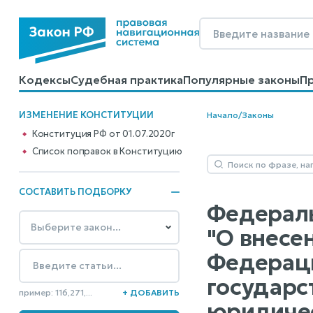
Кодексы
Судебная практика
Популярные законы
П
Калькуляторы
Справочные материалы
Образцы до
ИЗМЕНЕНИЕ КОНСТИТУЦИИ
Начало
/
Законы
Конституция РФ от 01.07.2020г
Cписок поправок в Конституцию
СОСТАВИТЬ ПОДБОРКУ
Федеральн
"О внесе
Федераци
государс
пример: 116,271,...
+ ДОБАВИТЬ
юридичес