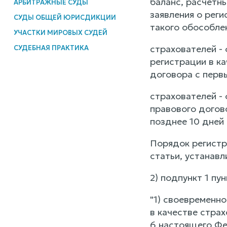
баланс, расчетн
АРБИТРАЖНЫЕ СУДЫ
заявления о реги
СУДЫ ОБЩЕЙ ЮРИСДИКЦИИ
такого обособле
УЧАСТКИ МИРОВЫХ СУДЕЙ
страхователей - 
СУДЕБНАЯ ПРАКТИКА
регистрации в ка
договора с перв
страхователей - 
правового догово
позднее 10 дней 
Порядок регистр
статьи, устанавл
2) подпункт 1 пу
"1) своевременн
в качестве страх
6 настоящего Фе