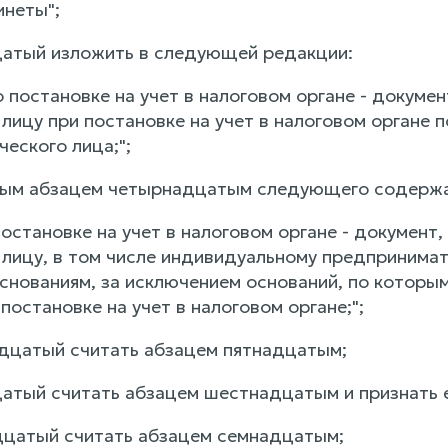
инеты";
цатый изложить в следующей редакции:
о постановке на учет в налоговом органе - докум
лицу при постановке на учет в налоговом органе 
еского лица;";
вым абзацем четырнадцатым следующего содержа
постановке на учет в налоговом органе - докумен
 лицу, в том числе индивидуальному предпринимат
основаниям, за исключением оснований, по котор
постановке на учет в налоговом органе;";
адцатый считать абзацем пятнадцатым;
цатый считать абзацем шестнадцатым и признать е
дцатый считать абзацем семнадцатым;