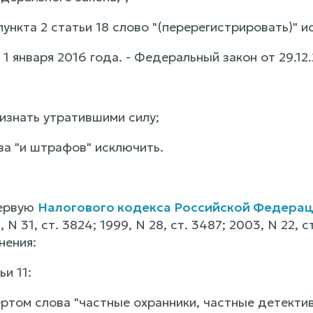
 пункта 2 статьи 18 слово "(перерегистрировать)" и
с 1 января 2016 года. - Федеральный закон от 29.12
признать утратившими силу;
ова "и штрафов" исключить.
первую
Налогового кодекса Российской Федера
N 31, ст. 3824; 1999, N 28, ст. 3487; 2003, N 22, ст.
нения:
ьи 11:
вертом слова "частные охранники, частные детект