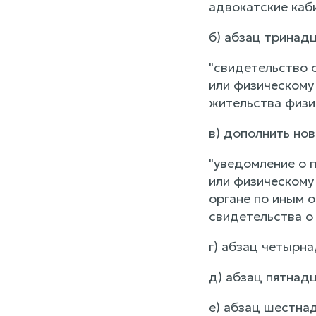
адвокатские каб
б) абзац тринад
"свидетельство 
или физическому 
жительства физич
в) дополнить но
"уведомление о 
или физическому
органе по иным 
свидетельства о 
г) абзац четырн
д) абзац пятнад
е) абзац шестна