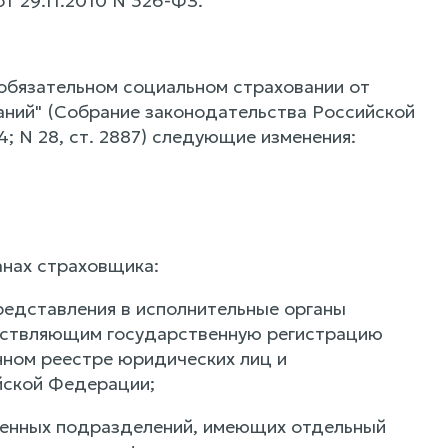
от 29.11.2010 N 326-ФЗ.
обязательном социальном страховании от
аний" (Собрание законодательства Российской
554; N 28, ст. 2887) следующие изменения:
анах страховщика:
редставления в исполнительные органы
ествляющим государственную регистрацию
нном реестре юридических лиц и
йской Федерации;
бленных подразделений, имеющих отдельный