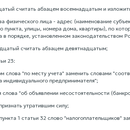
цатый считать абзацем восемнадцатым и изложит
ва физического лица - адрес (наименование субъе
о пункта, улицы, номера дома, квартиры), по кот
а в порядке, установленном законодательством Р
адцатый считать абзацем девятнадцатым;
тьи 23:
ом слова "по месту учета" заменить словами "соо
а индивидуального предпринимателя";
м слова "об объявлении несостоятельности (банкро
признать утратившим силу;
 пункта 1 статьи 32 слово "налогоплательщиков" з