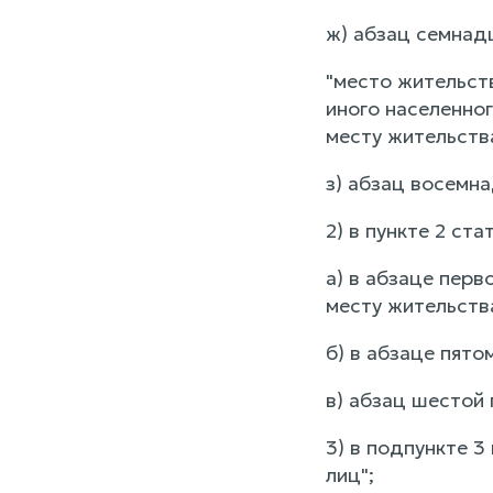
ж) абзац семнад
"место жительст
иного населенног
месту жительств
з) абзац восемн
2) в пункте 2 ста
а) в абзаце перв
месту жительств
б) в абзаце пято
в) абзац шестой 
3) в подпункте 3
лиц";