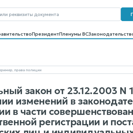
равительство
Президент
Пленумы ВС
Законодательств
говоров
Контакты
Помощь
Поиск
ый закон от 23.12.2003 N 18
нии изменений в законодат
и в части совершенствова
твенной регистрации и пост
ких лиц и индивидуальны