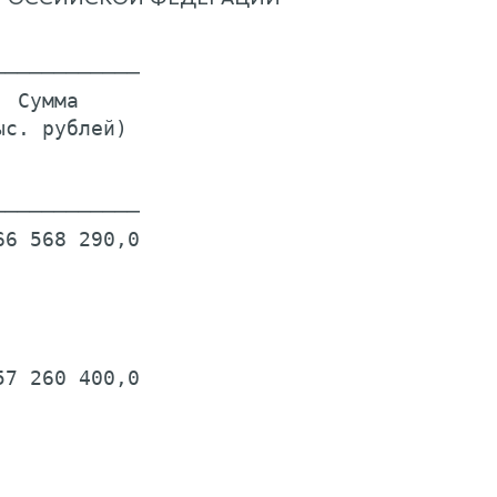
───────────

 Сумма

с. рублей)

───────────

6 568 290,0

7 260 400,0
