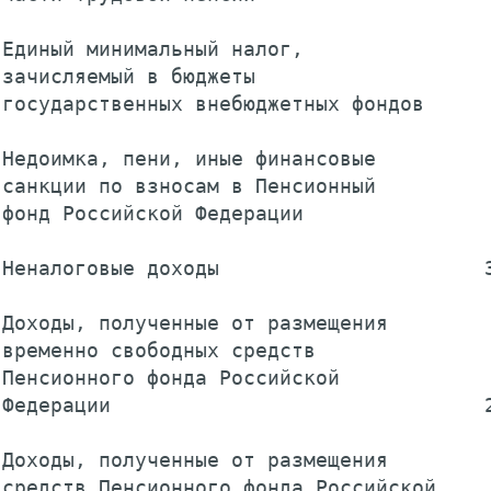
Единый минимальный налог,

зачисляемый в бюджеты

государственных внебюджетных фондов      
Недоимка, пени, иные финансовые

санкции по взносам в Пенсионный

фонд Российской Федерации                
Неналоговые доходы                      3
Доходы, полученные от размещения

временно свободных средств

Пенсионного фонда Российской

Федерации                               2
Доходы, полученные от размещения

средств Пенсионного фонда Российской
