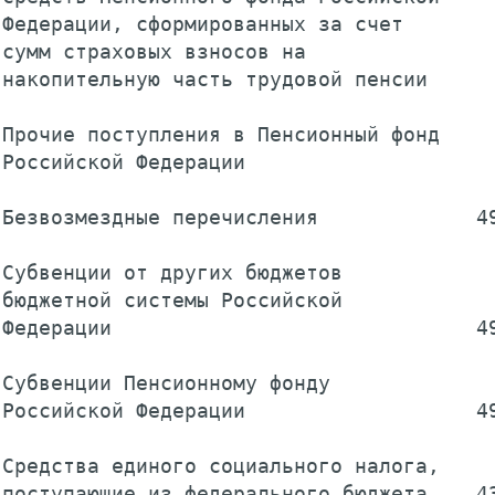
Федерации, сформированных за счет

сумм страховых взносов на

накопительную часть трудовой пенсии      
Прочие поступления в Пенсионный фонд

Российской Федерации                     
Безвозмездные перечисления             49
Субвенции от других бюджетов

бюджетной системы Российской

Федерации                              49
Субвенции Пенсионному фонду

Российской Федерации                   49
Средства единого социального налога,

поступающие из федерального бюджета    43