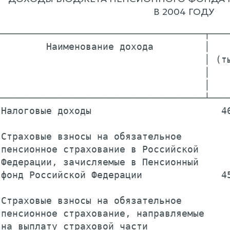
В 2004 ГОДУ
────────────────────────────────────┬────
        Наименование дохода         │    
                                    │ (ты
                                    │

                                    │

────────────────────────────────────┴────
Налоговые доходы                       46
Страховые взносы на обязательное

пенсионное страхование в Российской

Федерации, зачисляемые в Пенсионный

фонд Российской Федерации              45
Страховые взносы на обязательное

пенсионное страхование, направляемые

на выплату страховой части
