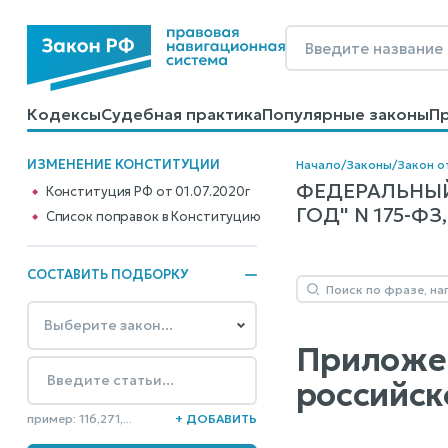
Кодексы
Судебная практика
Популярные законы
П
Калькуляторы
Справочные материалы
Образцы до
ИЗМЕНЕНИЕ КОНСТИТУЦИИ
Начало
/
Законы
/
Закон о
ФЕДЕРАЛЬНЫЙ
Конституция РФ от 01.07.2020г
ГОД" N 175-Ф
Cписок поправок в Конституцию
СОСТАВИТЬ ПОДБОРКУ
Приложен
российск
пример: 116,271,...
+ ДОБАВИТЬ