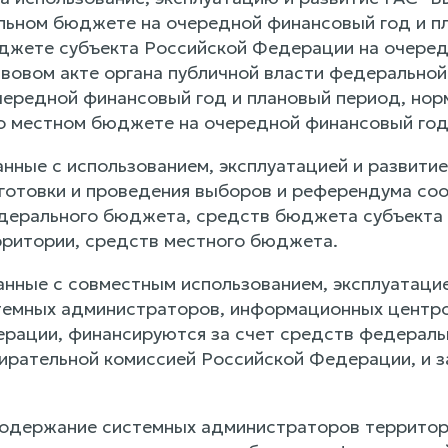
льном бюджете на очередной финансовый год и пл
жете субъекта Российской Федерации на очередн
вовом акте органа публичной власти федерально
чередной финансовый год и плановый период, нор
о местном бюджете на очередной финансовый год
занные с использованием, эксплуатацией и развит
готовки и проведения выборов и референдума со
дерального бюджета, средств бюджета субъекта
ритории, средств местного бюджета.
анные с совместным использованием, эксплуатацие
емных администраторов, информационных центро
рации, финансируются за счет средств федераль
ирательной комиссией Российской Федерации, и з
 содержание системных администраторов террито