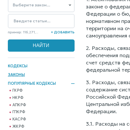
законе о федера
Федерации о бюд
нормативном пра
территории на о
пример: 116,271,...
+ ДОБАВИТЬ
самоуправления 
2. Расходы, свя
обеспечения под
счет средств фе
КОДЕКСЫ
федеральной тер
ЗАКОНЫ
3. Расходы, связ
ПОПУЛЯРНЫЕ КОДЕКСЫ
содержание сист
ГК РФ
Российской Феде
НК РФ
Центральной изб
АПК РФ
Федерации.
ГПК РФ
КАС РФ
3.1. Расходы на
ЖК РФ