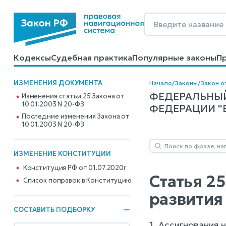
Кодексы
Судебная практика
Популярные законы
П
Калькуляторы
Справочные материалы
Образцы до
ИЗМЕНЕНИЯ ДОКУМЕНТА
Начало
/
Законы
/
Закон о
ФЕДЕРАЛЬНЫЙ
Изменения статьи 25 Закона от
10.01.2003 N 20-ФЗ
ФЕДЕРАЦИИ "В
Последние изменения Закона от
10.01.2003 N 20-ФЗ
ИЗМЕНЕНИЕ КОНСТИТУЦИИ
Конституция РФ от 01.07.2020г
Статья 2
Cписок поправок в Конституцию
развития
СОСТАВИТЬ ПОДБОРКУ
1. Ассигнования