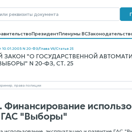
равительство
Президент
Пленумы ВС
Законодательств
говоров
Контакты
Помощь
Поиск
т 10.01.2003 N 20-ФЗ
/
Глава VII
/
Статья 25
 ЗАКОН "О ГОСУДАРСТВЕННОЙ АВТОМАТ
ЫБОРЫ" N 20-ФЗ, СТ. 25
5. Финансирование использо
 ГАС "Выборы"
 на использование, эксплуатацию и развитие ГАС 