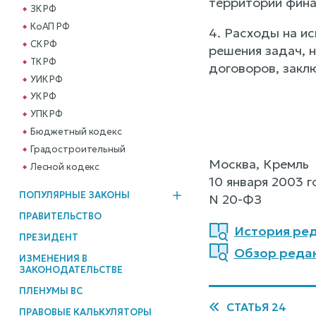
территории фина
ЗК РФ
КоАП РФ
4. Расходы на и
СК РФ
решения задач, 
ТК РФ
договоров, закл
УИК РФ
УК РФ
УПК РФ
Бюджетный кодекс
Градостроительный
Москва, Кремль
Лесной кодекс
10 января 2003 г
ПОПУЛЯРНЫЕ ЗАКОНЫ
N 20-ФЗ
ПРАВИТЕЛЬСТВО
История ред
ПРЕЗИДЕНТ
Обзор редак
ИЗМЕНЕНИЯ В
ЗАКОНОДАТЕЛЬСТВЕ
ПЛЕНУМЫ ВС
СТАТЬЯ 24
ПРАВОВЫЕ КАЛЬКУЛЯТОРЫ