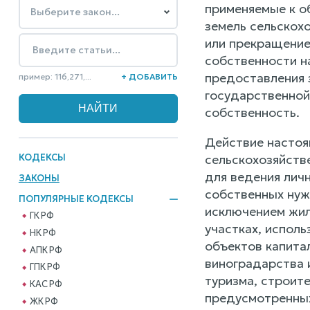
применяемые к о
земель сельскох
или прекращение 
собственности на
предоставления 
пример: 116,271,...
+ ДОБАВИТЬ
государственной
собственность.
Действие настоя
КОДЕКСЫ
сельскохозяйств
для ведения личн
ЗАКОНЫ
собственных нуж
ПОПУЛЯРНЫЕ КОДЕКСЫ
исключением жил
ГК РФ
участках, испол
НК РФ
объектов капита
АПК РФ
виноградарства и
ГПК РФ
туризма, строите
КАС РФ
предусмотренн
ЖК РФ