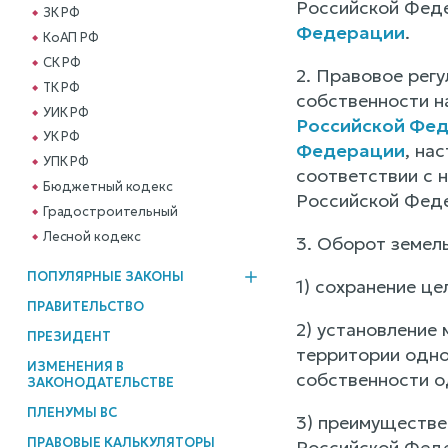
Российской Феде
ЗК РФ
Федерации
.
КоАП РФ
СК РФ
2. Правовое рег
ТК РФ
собственности н
УИК РФ
Российской Фе
УК РФ
Федерации
, на
УПК РФ
соответствии с 
Бюджетный кодекс
Российской Фед
Градостроительный
Лесной кодекс
3. Оборот земел
ПОПУЛЯРНЫЕ ЗАКОНЫ
1) сохранение це
ПРАВИТЕЛЬСТВО
2) установление
ПРЕЗИДЕНТ
территории одног
ИЗМЕНЕНИЯ В
собственности о
ЗАКОНОДАТЕЛЬСТВЕ
ПЛЕНУМЫ ВС
3) преимуществе
ПРАВОВЫЕ КАЛЬКУЛЯТОРЫ
Российской Феде