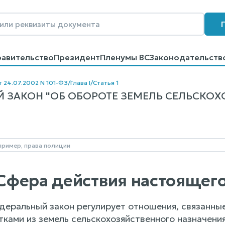
равительство
Президент
Пленумы ВС
Законодательств
говоров
Контакты
Помощь
Поиск
т 24.07.2002 N 101-ФЗ
/
Глава I
/
Статья 1
 ЗАКОН "ОБ ОБОРОТЕ ЗЕМЕЛЬ СЕЛЬСКОХО
. Сфера действия настоящег
деральный закон регулирует отношения, связанны
ками из земель сельскохозяйственного назначения