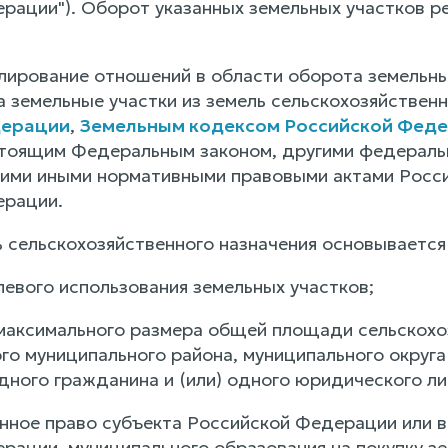
рации"). Оборот указанных земельных участков р
улирование отношений в области оборота земельны
а земельные участки из земель сельскохозяйствен
дерации
,
Земельным кодексом Российской Фед
стоящим Федеральным законом, другими федераль
ними иными нормативными правовыми актами Росс
ерации.
ь сельскохозяйственного назначения основываетс
левого использования земельных участков;
 максимального размера общей площади сельскохо
о муниципального района, муниципального округа 
дного гражданина и (или) одного юридического ли
нное право субъекта Российской Федерации или в 
рации, муниципального образования на покупку зе