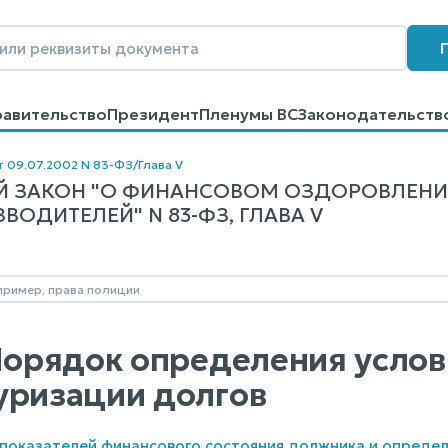
равительство
Президент
Пленумы ВС
Законодательств
говоров
Контакты
Помощь
Поиск
т 09.07.2002 N 83-ФЗ
/
Глава V
Й ЗАКОН "О ФИНАНСОВОМ ОЗДОРОВЛЕНИ
ОДИТЕЛЕЙ" N 83-ФЗ, ГЛАВА V
 Порядок определения усло
уризации долгов
т показателей финансового состояния должника и опреде