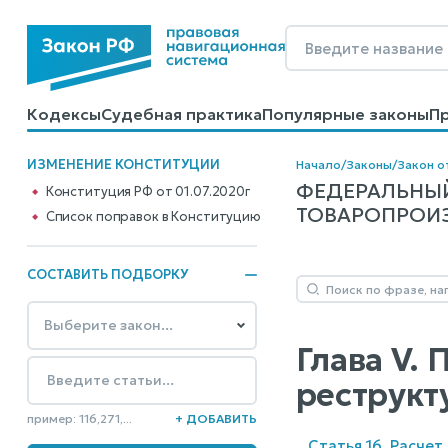
Кодексы
Судебная практика
Популярные законы
П
Калькуляторы
Справочные материалы
Образцы до
ИЗМЕНЕНИЕ КОНСТИТУЦИИ
Начало
/
Законы
/
Закон о
ФЕДЕРАЛЬНЫ
Конституция РФ от 01.07.2020г
ТОВАРОПРОИЗВ
Cписок поправок в Конституцию
СОСТАВИТЬ ПОДБОРКУ
Глава V.
реструкт
пример: 116,271,...
+ ДОБАВИТЬ
Статья 16. Расче