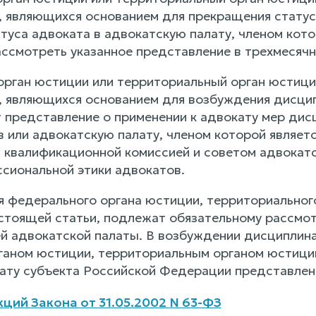
, являющихся основанием для прекращения статус
туса адвоката в адвокатскую палату, членом кото
ссмотреть указанное представление в трехмесячны
орган юстиции или территориальный орган юстиц
, являющихся основанием для возбуждения дисци
т представление о применении к адвокату мер ди
в или адвокатскую палату, членом которой являет
 квалификационной комиссией и советом адвокатс
сиональной этики адвокатов.
я федерального органа юстиции, территориального
настоящей статьи, подлежат обязательному рассм
 адвокатской палаты. В возбуждении дисциплина
аном юстиции, территориальным органом юстиции
ату субъекта Российской Федерации представлени
ций Закона от 31.05.2002 N 63-ФЗ