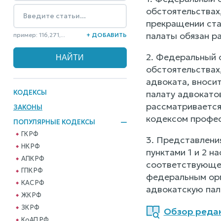
обстоятельствах
прекращении ста
палаты обязан ра
пример: 116,271,...
+ ДОБАВИТЬ
2. Федеральный 
обстоятельствах
адвоката, вноси
КОДЕКСЫ
палату адвокато
рассматривается
ЗАКОНЫ
кодексом профес
ПОПУЛЯРНЫЕ КОДЕКСЫ
ГК РФ
3. Представлени
НК РФ
пунктами 1 и 2 
АПК РФ
соответствующей
ГПК РФ
федеральным орг
КАС РФ
адвокатскую пал
ЖК РФ
ЗК РФ
Обзор редак
КоАП РФ