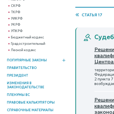
СК РФ
ТК РФ
СТАТЬЯ 17
УИК РФ
УК РФ
УПК РФ
Судебн
Бюджетный кодекс
Градостроительный
Решени
Лесной кодекс
квалиф
ПОПУЛЯРНЫЕ ЗАКОНЫ
Центра
ПРАВИТЕЛЬСТВО
территори
Федерации
ПРЕЗИДЕНТ
2 пункта 
ИЗМЕНЕНИЯ В
возбуждае
ЗАКОНОДАТЕЛЬСТВЕ
ПЛЕНУМЫ ВС
Решение
ПРАВОВЫЕ КАЛЬКУЛЯТОРЫ
квалиф
СПРАВОЧНЫЕ МАТЕРИАЛЫ
законо