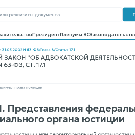
равительство
Президент
Пленумы ВС
Законодательств
говоров
Контакты
Помощь
Поиск
т 31.05.2002 N 63-ФЗ
/
Глава 3
/
Статья 17.1
 ЗАКОН "ОБ АДВОКАТСКОЙ ДЕЯТЕЛЬНОСТ
3-ФЗ, СТ. 17.1
7.1. Представления федерал
иального органа юстиции
орган юстиции или территориальный орган юстици