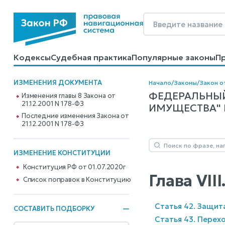
Кодексы
Судебная практика
Популярные законы
П
Калькуляторы
Справочные материалы
Образцы до
ИЗМЕНЕНИЯ ДОКУМЕНТА
Начало
/
Законы
/
Закон от
ФЕДЕРАЛЬНЫЙ
Изменения главы 8 Закона от
21.12.2001 N 178-ФЗ
ИМУЩЕСТВА" N 
Последние изменения Закона от
21.12.2001 N 178-ФЗ
ИЗМЕНЕНИЕ КОНСТИТУЦИИ
Конституция РФ от 01.07.2020г
Глава VI
Cписок поправок в Конституцию
Статья 42. Защит
СОСТАВИТЬ ПОДБОРКУ
Статья 43. Перех