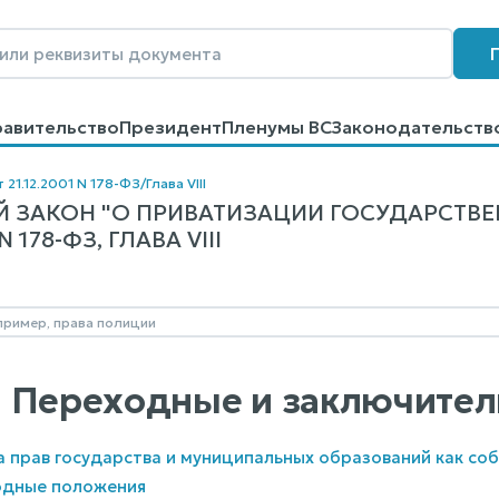
равительство
Президент
Пленумы ВС
Законодательств
говоров
Контакты
Помощь
Поиск
 21.12.2001 N 178-ФЗ
/
Глава VIII
 ЗАКОН "О ПРИВАТИЗАЦИИ ГОСУДАРСТВ
178-ФЗ, ГЛАВА VIII
II. Переходные и заключит
а прав государства и муниципальных образований как со
одные положения