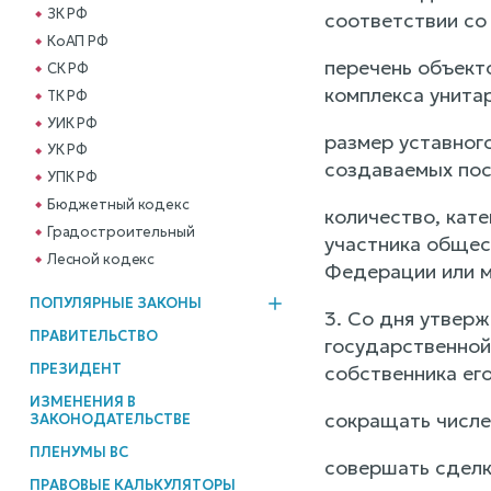
ЗК РФ
соответствии со
КоАП РФ
перечень объект
СК РФ
комплекса унита
ТК РФ
УИК РФ
размер уставног
УК РФ
создаваемых пос
УПК РФ
Бюджетный кодекс
количество, кат
Градостроительный
участника общес
Лесной кодекс
Федерации или м
ПОПУЛЯРНЫЕ ЗАКОНЫ
3. Со дня утвер
ПРАВИТЕЛЬСТВО
государственной
ПРЕЗИДЕНТ
собственника ег
ИЗМЕНЕНИЯ В
сокращать числе
ЗАКОНОДАТЕЛЬСТВЕ
ПЛЕНУМЫ ВС
совершать сделк
ПРАВОВЫЕ КАЛЬКУЛЯТОРЫ