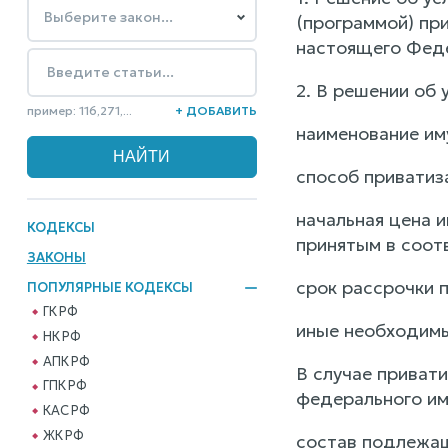
(программой) при
настоящего Феде
2. В решении об
пример: 116,271,...
+ ДОБАВИТЬ
наименование им
способ приватиз
начальная цена 
КОДЕКСЫ
принятым в соот
ЗАКОНЫ
срок рассрочки п
ПОПУЛЯРНЫЕ КОДЕКСЫ
ГК РФ
иные необходимы
НК РФ
АПК РФ
В случае приват
ГПК РФ
федерального им
КАС РФ
ЖК РФ
состав подлежащ