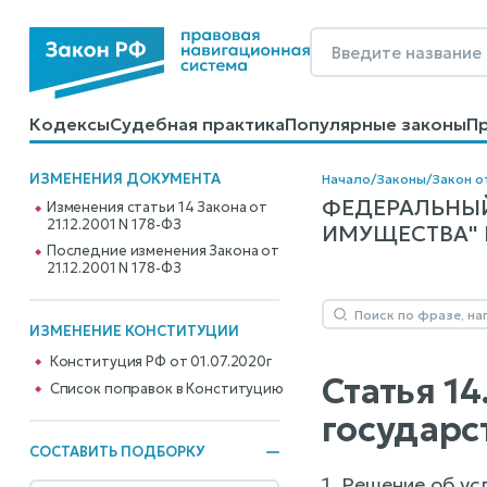
Кодексы
Судебная практика
Популярные законы
П
Калькуляторы
Справочные материалы
Образцы до
ИЗМЕНЕНИЯ ДОКУМЕНТА
Начало
/
Законы
/
Закон от
ФЕДЕРАЛЬНЫЙ
Изменения статьи 14 Закона от
21.12.2001 N 178-ФЗ
ИМУЩЕСТВА" N 
Последние изменения Закона от
21.12.2001 N 178-ФЗ
ИЗМЕНЕНИЕ КОНСТИТУЦИИ
Конституция РФ от 01.07.2020г
Статья 1
Cписок поправок в Конституцию
государс
СОСТАВИТЬ ПОДБОРКУ
1. Решение об у