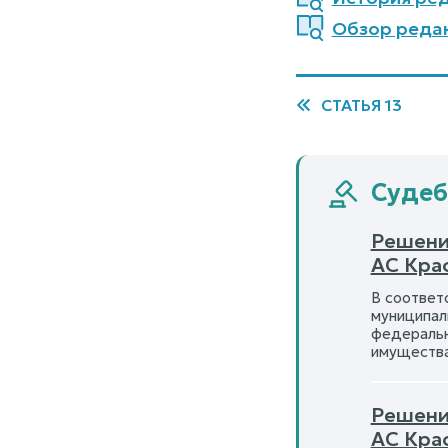
Обзор редак
СТАТЬЯ 13
Судебн
Решени
АС Кра
В соответ
муниципал
федеральн
имуществ
Решени
АС Кра