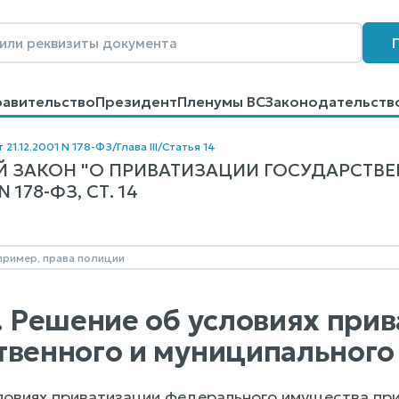
равительство
Президент
Пленумы ВС
Законодательств
говоров
Контакты
Помощь
Поиск
 21.12.2001 N 178-ФЗ
/
Глава III
/
Статья 14
 ЗАКОН "О ПРИВАТИЗАЦИИ ГОСУДАРСТВ
178-ФЗ, СТ. 14
4. Решение об условиях при
твенного и муниципального
словиях приватизации федерального имущества пр