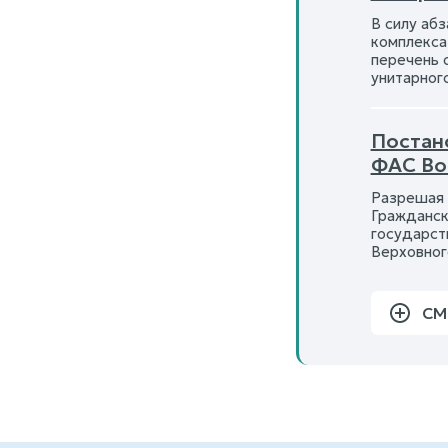
В силу абз
комплекса
перечень 
унитарног
Постан
ФАС Во
Разрешая 
Гражданск
государст
Верховног
СМ