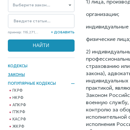
1) лица, произво
организации;
индивидуальные 
пример: 116,271,...
+ ДОБАВИТЬ
физические лица
2) индивидуальн
профессиональны
страхованию или
КОДЕКСЫ
закона), адвока
ЗАКОНЫ
индивидуальных 
ПОПУЛЯРНЫЕ КОДЕКСЫ
практикой, являю
ГК РФ
Законом Российс
НК РФ
военную службу,
АПК РФ
контролю за обо
ГПК РФ
исполнительной 
КАС РФ
исполнения Росс
ЖК РФ