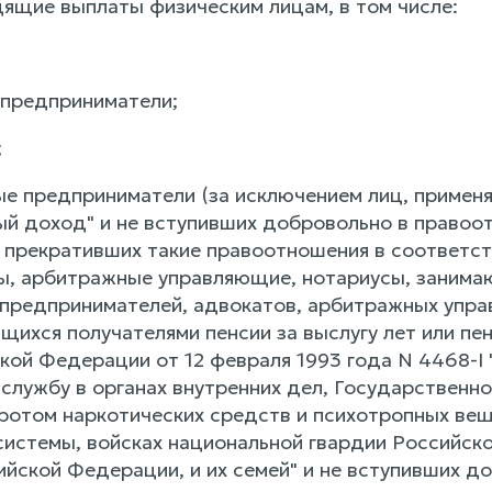
дящие выплаты физическим лицам, в том числе:
предприниматели;
;
ые предприниматели (за исключением лиц, примен
й доход" и не вступивших добровольно в правоо
 прекративших такие правоотношения в соответст
ты, арбитражные управляющие, нотариусы, занима
предпринимателей, адвокатов, арбитражных упра
щихся получателями пенсии за выслугу лет или пе
кой Федерации от 12 февраля 1993 года N 4468-I
 службу в органах внутренних дел, Государственн
ротом наркотических средств и психотропных веще
системы, войсках национальной гвардии Российск
ийской Федерации, и их семей" и не вступивших д