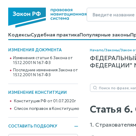
Кодексы
Судебная практика
Популярные законы
П
Калькуляторы
Справочные материалы
Образцы до
ИЗМЕНЕНИЯ ДОКУМЕНТА
Начало
/
Законы
/
Закон от
ФЕДЕРАЛЬНЫЙ
Изменения статьи 6 Закона от
15.12.2001 N 167-ФЗ
ФЕДЕРАЦИИ" N 
Последние изменения Закона от
15.12.2001 N 167-ФЗ
ИЗМЕНЕНИЕ КОНСТИТУЦИИ
Конституция РФ от 01.07.2020г
Статья 6.
Cписок поправок в Конституцию
1. Страхователя
СОСТАВИТЬ ПОДБОРКУ