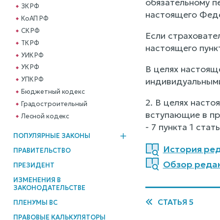
обязательному п
ЗК РФ
настоящего Феде
КоАП РФ
СК РФ
Если страховател
ТК РФ
настоящего пунк
УИК РФ
УК РФ
В целях настоящ
УПК РФ
индивидуальными
Бюджетный кодекс
2. В целях наст
Градостроительный
вступающие в пр
Лесной кодекс
- 7 пункта 1 ста
ПОПУЛЯРНЫЕ ЗАКОНЫ
История реда
ПРАВИТЕЛЬСТВО
Обзор редак
ПРЕЗИДЕНТ
ИЗМЕНЕНИЯ В
ЗАКОНОДАТЕЛЬСТВЕ
СТАТЬЯ 5
ПЛЕНУМЫ ВС
ПРАВОВЫЕ КАЛЬКУЛЯТОРЫ