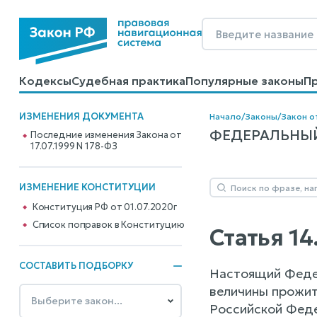
Кодексы
Судебная практика
Популярные законы
П
Калькуляторы
Справочные материалы
Образцы до
ИЗМЕНЕНИЯ ДОКУМЕНТА
Начало
/
Законы
/
Закон о
ФЕДЕРАЛЬНЫЙ
Последние изменения Закона от
17.07.1999 N 178-ФЗ
ИЗМЕНЕНИЕ КОНСТИТУЦИИ
Конституция РФ от 01.07.2020г
Cписок поправок в Конституцию
Статья 1
СОСТАВИТЬ ПОДБОРКУ
Настоящий Федер
величины прожит
Российской Феде