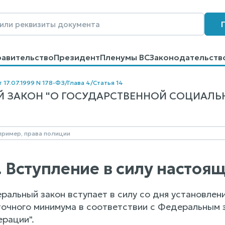
равительство
Президент
Пленумы ВС
Законодательств
говоров
Контакты
Помощь
Поиск
т 17.07.1999 N 178-ФЗ
/
Глава 4
/
Статья 14
 ЗАКОН "О ГОСУДАРСТВЕННОЙ СОЦИАЛЬНО
4. Вступление в силу насто
альный закон вступает в силу со дня установле
очного минимума в соответствии с Федеральным 
рации".