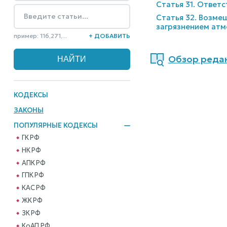
Статья 31. Ответ
Статья 32. Возме
загрязнением атм
пример: 116,271,...
+ ДОБАВИТЬ
Обзор редак
КОДЕКСЫ
ЗАКОНЫ
ПОПУЛЯРНЫЕ КОДЕКСЫ
ГК РФ
НК РФ
АПК РФ
ГПК РФ
КАС РФ
ЖК РФ
ЗК РФ
КоАП РФ