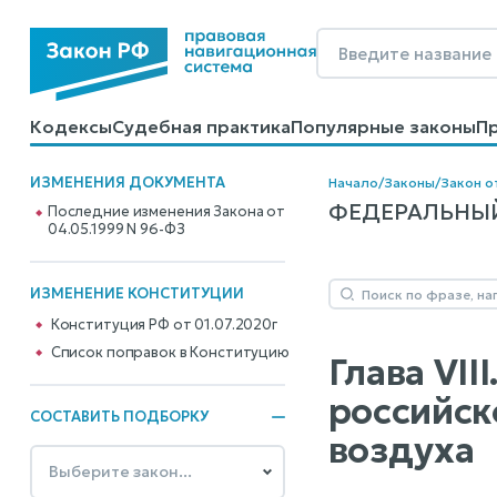
Кодексы
Судебная практика
Популярные законы
П
Калькуляторы
Справочные материалы
Образцы до
ИЗМЕНЕНИЯ ДОКУМЕНТА
Начало
/
Законы
/
Закон о
ФЕДЕРАЛЬНЫЙ 
Последние изменения Закона от
04.05.1999 N 96-ФЗ
ИЗМЕНЕНИЕ КОНСТИТУЦИИ
Конституция РФ от 01.07.2020г
Cписок поправок в Конституцию
Глава VII
российск
СОСТАВИТЬ ПОДБОРКУ
воздуха