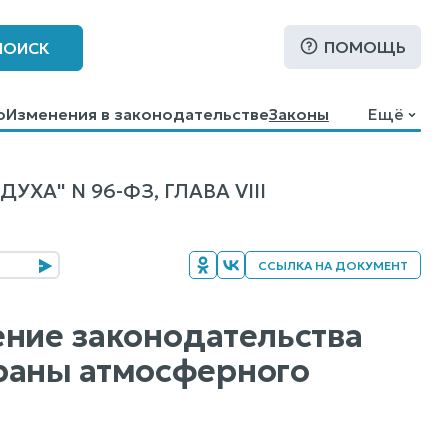
ПОМОЩЬ
ПОИСК
о
Изменения в законодательстве
Законы
Ещё
А" N 96-ФЗ, ГЛАВА VIII
ССЫЛКА НА ДОКУМЕНТ
шение законодательства
храны атмосферного