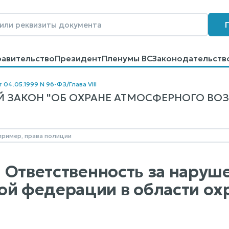
равительство
Президент
Пленумы ВС
Законодательств
говоров
Контакты
Помощь
Поиск
т 04.05.1999 N 96-ФЗ
/
Глава VIII
ЗАКОН "ОБ ОХРАНЕ АТМОСФЕРНОГО ВОЗДУХ
I. Ответственность за нару
ой федерации в области о