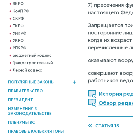
ЗК РФ
7) пресечения ф
КоАП РФ
настоящего Феде
СК РФ
Запрещается при
ТК РФ
посторонние лиц
УИК РФ
когда их возраст
УК РФ
перечисленные л
УПК РФ
Бюджетный кодекс
оказывают воору
Градостроительный
Лесной кодекс
совершают воору
работников ведо
ПОПУЛЯРНЫЕ ЗАКОНЫ
ПРАВИТЕЛЬСТВО
История реда
ПРЕЗИДЕНТ
Обзор редак
ИЗМЕНЕНИЯ В
ЗАКОНОДАТЕЛЬСТВЕ
ПЛЕНУМЫ ВС
СТАТЬЯ 15
ПРАВОВЫЕ КАЛЬКУЛЯТОРЫ