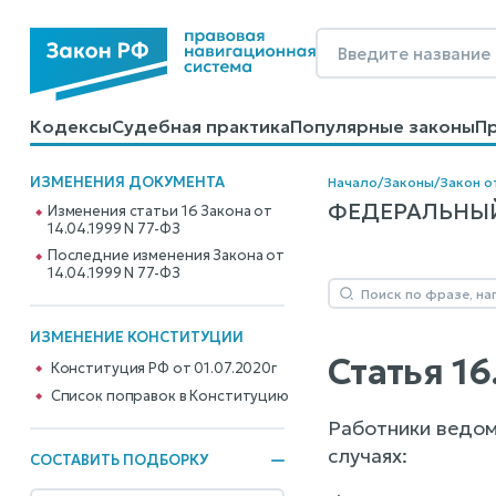
Кодексы
Судебная практика
Популярные законы
П
Калькуляторы
Справочные материалы
Образцы до
ИЗМЕНЕНИЯ ДОКУМЕНТА
Начало
/
Законы
/
Закон о
ФЕДЕРАЛЬНЫЙ 
Изменения статьи 16 Закона от
14.04.1999 N 77-ФЗ
Последние изменения Закона от
14.04.1999 N 77-ФЗ
ИЗМЕНЕНИЕ КОНСТИТУЦИИ
Статья 1
Конституция РФ от 01.07.2020г
Cписок поправок в Конституцию
Работники ведом
случаях:
СОСТАВИТЬ ПОДБОРКУ