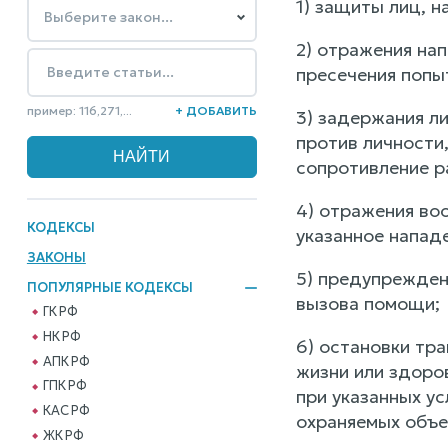
1) защиты лиц, 
2) отражения на
пресечения попы
пример: 116,271,...
+ ДОБАВИТЬ
3) задержания л
против личности
сопротивление р
4) отражения во
КОДЕКСЫ
указанное напад
ЗАКОНЫ
5) предупрежден
ПОПУЛЯРНЫЕ КОДЕКСЫ
вызова помощи;
ГК РФ
НК РФ
6) остановки тр
АПК РФ
жизни или здоро
ГПК РФ
при указанных ус
КАС РФ
охраняемых объе
ЖК РФ