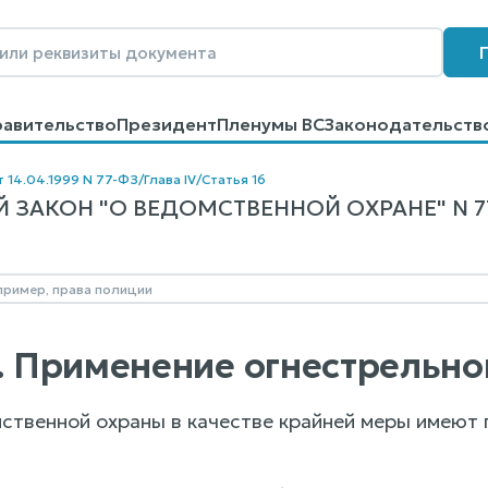
равительство
Президент
Пленумы ВС
Законодательств
говоров
Контакты
Помощь
Поиск
т 14.04.1999 N 77-ФЗ
/
Глава IV
/
Статья 16
ЗАКОН "О ВЕДОМСТВЕННОЙ ОХРАНЕ" N 77-
6. Применение огнестрельн
ственной охраны в качестве крайней меры имеют п