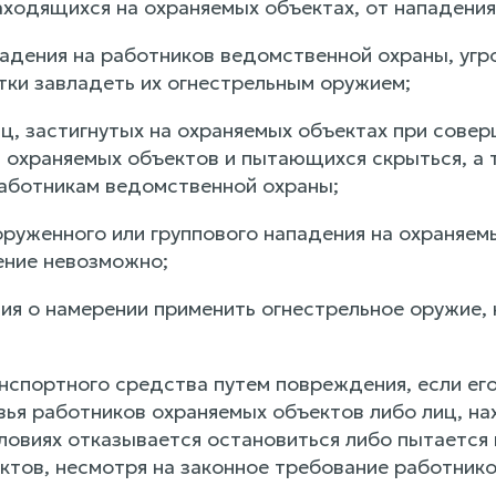
находящихся на охраняемых объектах, от нападени
падения на работников ведомственной охраны, угр
тки завладеть их огнестрельным оружием;
иц, застигнутых на охраняемых объектах при сове
, охраняемых объектов и пытающихся скрыться, 
аботникам ведомственной охраны;
оруженного или группового нападения на охраняем
ение невозможно;
ия о намерении применить огнестрельное оружие, 
анспортного средства путем повреждения, если ег
вья работников охраняемых объектов либо лиц, на
ловиях отказывается остановиться либо пытается 
ктов, несмотря на законное требование работник