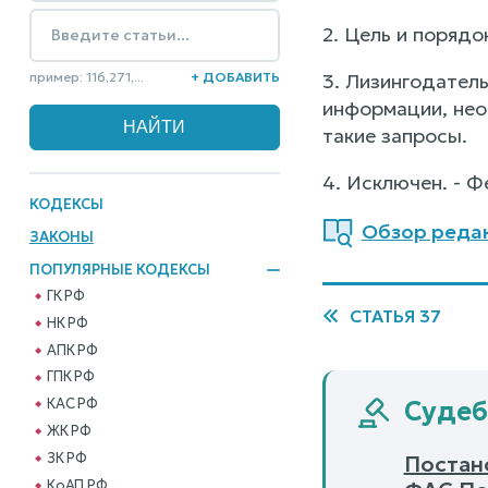
2. Цель и поряд
пример: 116,271,...
+ ДОБАВИТЬ
3. Лизингодател
информации, нео
такие запросы.
4. Исключен. - Ф
КОДЕКСЫ
Обзор редак
ЗАКОНЫ
ПОПУЛЯРНЫЕ КОДЕКСЫ
ГК РФ
СТАТЬЯ 37
НК РФ
АПК РФ
ГПК РФ
КАС РФ
Судеб
ЖК РФ
ЗК РФ
Постан
КоАП РФ