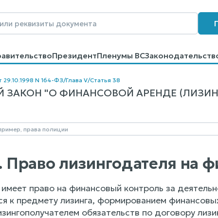
равительство
Президент
Пленумы ВС
Законодательств
говоров
Контакты
Помощь
Поиск
т 29.10.1998 N 164-ФЗ
/
Глава V
/
Статья 38
ЗАКОН "О ФИНАНСОВОЙ АРЕНДЕ (ЛИЗИНГЕ)"
8. Право лизингодателя на 
 имеет право на финансовый контроль за деятельн
ся к предмету лизинга, формированием финансовы
изингополучателем обязательств по договору лизин