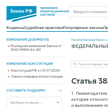
Кодексы
Судебная практика
Популярные законы
П
Калькуляторы
Справочные материалы
Образцы до
ИЗМЕНЕНИЯ ДОКУМЕНТА
Начало
/
Законы
/
Закон о
ФЕДЕРАЛЬНЫЙ 
Последние изменения Закона от
29.10.1998 N 164-ФЗ
ИЗМЕНЕНИЕ КОНСТИТУЦИИ
Конституция РФ от 01.07.2020г
Cписок поправок в Конституцию
Статья 3
СОСТАВИТЬ ПОДБОРКУ
1. Лизингодатель
которая относит
и выполнением л