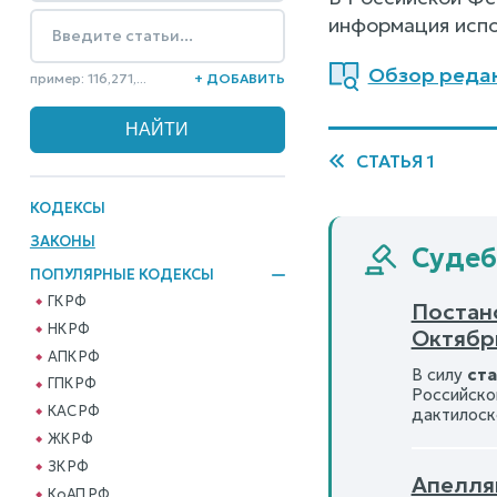
информация испо
Обзор редак
пример: 116,271,...
+ ДОБАВИТЬ
СТАТЬЯ 1
КОДЕКСЫ
ЗАКОНЫ
Судебн
ПОПУЛЯРНЫЕ КОДЕКСЫ
ГК РФ
Постано
НК РФ
Октябрь
АПК РФ
В силу
ста
ГПК РФ
Российско
КАС РФ
дактилоск
ЖК РФ
ЗК РФ
Апелля
КоАП РФ