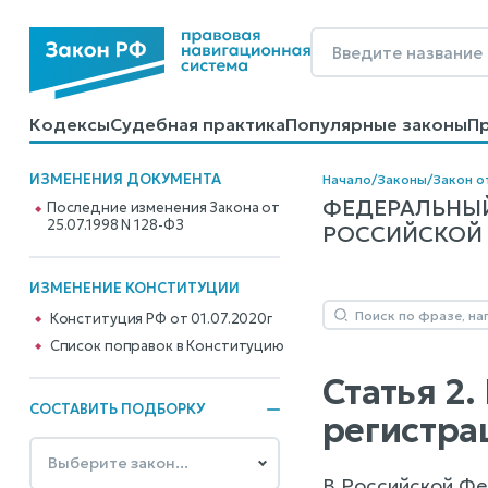
Кодексы
Судебная практика
Популярные законы
П
Калькуляторы
Справочные материалы
Образцы до
ИЗМЕНЕНИЯ ДОКУМЕНТА
Начало
/
Законы
/
Закон о
ФЕДЕРАЛЬНЫЙ
Последние изменения Закона от
25.07.1998 N 128-ФЗ
РОССИЙСКОЙ Ф
ИЗМЕНЕНИЕ КОНСТИТУЦИИ
Конституция РФ от 01.07.2020г
Cписок поправок в Конституцию
Статья 2
СОСТАВИТЬ ПОДБОРКУ
регистра
В Российской Фе