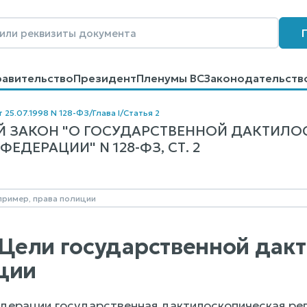
равительство
Президент
Пленумы ВС
Законодательств
говоров
Контакты
Помощь
Поиск
т 25.07.1998 N 128-ФЗ
/
Глава I
/
Статья 2
 ЗАКОН "О ГОСУДАРСТВЕННОЙ ДАКТИЛО
ЕДЕРАЦИИ" N 128-ФЗ, СТ. 2
. Цели государственной дак
ции
дерации государственная дактилоскопическая рег