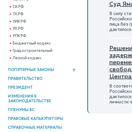
Суд Ям
СК РФ
В силу ст
ТК РФ
Российско
УИК РФ
лица без 
УК РФ
дактилоск
УПК РФ
Бюджетный кодекс
Решени
Градостроительный
задерж
Лесной кодекс
переме
свобод
ПОПУЛЯРНЫЕ ЗАКОНЫ
Центра
ПРАВИТЕЛЬСТВО
В соответ
ПРЕЗИДЕНТ
Российско
дактилоск
ИЗМЕНЕНИЯ В
ЗАКОНОДАТЕЛЬСТВЕ
личности 
ПЛЕНУМЫ ВС
ПРАВОВЫЕ КАЛЬКУЛЯТОРЫ
СПРАВОЧНЫЕ МАТЕРИАЛЫ