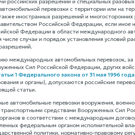
чи российских разрешений и специальных разовых
втомобильной перевозки с территории или на те
 также иностранных разрешений и многосторонних
авительством Российской Федерации, если иное
ийской Федерации в области международного ав
м числе случаи и порядок установления условий р
разрешений.
нию международных автомобильных перевозок, з
уженных Сил Российской Федерации, других войск
татьи 1 Федерального закона от 31 мая 1996 года
ования и органы), допускаются российские перево
тоящей статьи.
ные автомобильные перевозки вооружения, военно
транспортными средствами Вооруженных Сил Росс
органов в соответствии с международным догов
вленных федеральным органом исполнительной вл
дарственной политики, нормативно-правовому рег