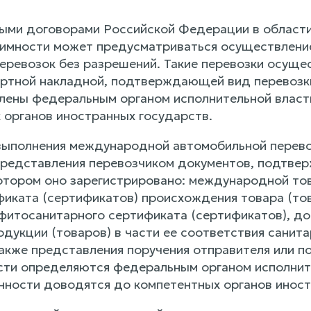
ыми договорами Российской Федерации в област
аимности может предусматриваться осуществлени
еревозок без разрешений. Такие перевозки осущ
ртной накладной, подтверждающей вид перевозки
лены федеральным органом исполнительной власт
 органов иностранных государств.
выполнения международной автомобильной перево
редставления перевозчиком документов, подтвер
котором оно зарегистрировано: международной то
ификата (сертификатов) происхождения товара (то
 фитосанитарного сертификата (сертификатов), д
одукции (товаров) в части ее соответствия санит
акже представления поручения отправителя или пол
сти определяются федеральным органом исполните
нности доводятся до компетентных органов иност