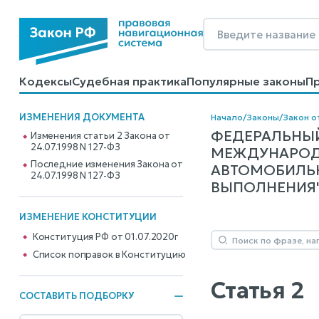
Кодексы
Судебная практика
Популярные законы
П
Калькуляторы
Справочные материалы
Образцы до
ИЗМЕНЕНИЯ ДОКУМЕНТА
Начало
/
Законы
/
Закон о
ФЕДЕРАЛЬНЫЙ
Изменения статьи 2 Закона от
24.07.1998 N 127-ФЗ
МЕЖДУНАРОД
Последние изменения Закона от
АВТОМОБИЛЬН
24.07.1998 N 127-ФЗ
ВЫПОЛНЕНИЯ" N
ИЗМЕНЕНИЕ КОНСТИТУЦИИ
Конституция РФ от 01.07.2020г
Cписок поправок в Конституцию
Статья 2
СОСТАВИТЬ ПОДБОРКУ