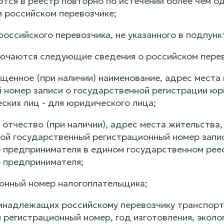
тся в реестр повторно по истечении более чем од
м российском перевозчике;
я российского перевозчика, не указанного в подпунк
ключаются следующие сведения о российском перев
ращенное (при наличии) наименование, адрес мест
 номер записи о государственной регистрации юр
ских лиц - для юридического лица;
и отчество (при наличии), адрес места жительств
ной государственный регистрационный номер запи
 предпринимателя в едином государственном рее
 предпринимателя;
онный номер налогоплательщика;
ринадлежащих российскому перевозчику транспортн
регистрационный номер, год изготовления, эколог