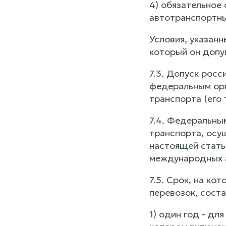
4) обязательное
автотранспортны
Условия, указан
который он допу
7.3. Допуск рос
федеральным орг
транспорта (его
7.4. Федеральны
транспорта, осущ
настоящей стать
международных а
7.5. Срок, на к
перевозок, соста
1) один год - дл