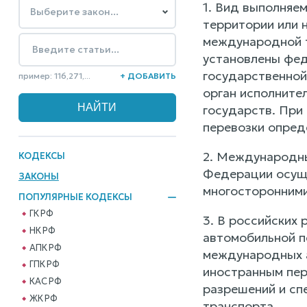
1. Вид выполняе
территории или 
международной т
установлены фед
государственной
пример: 116,271,...
+ ДОБАВИТЬ
орган исполните
государств. При
перевозки опред
2. Международны
КОДЕКСЫ
Федерации осуще
ЗАКОНЫ
многосторонними
ПОПУЛЯРНЫЕ КОДЕКСЫ
ГК РФ
3. В российских
НК РФ
автомобильной п
АПК РФ
международных а
ГПК РФ
иностранным пер
КАС РФ
разрешений и сп
ЖК РФ
транспорта.