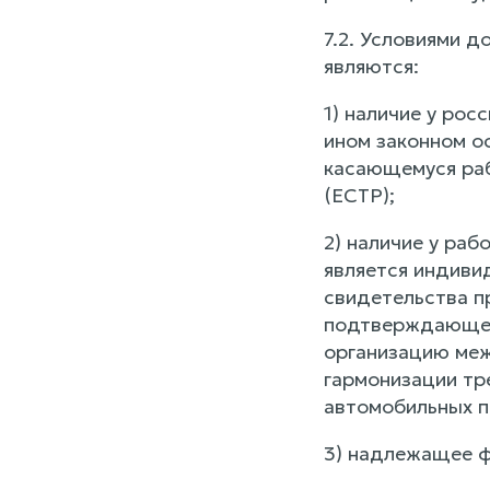
7.2. Условиями 
являются:
1) наличие у ро
ином законном о
касающемуся раб
(ЕСТР);
2) наличие у раб
является индиви
свидетельства п
подтверждающего
организацию меж
гармонизации тр
автомобильных п
3) надлежащее ф