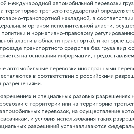
мой международной автомобильной перевозки груза
на территорию третьего государства) определяет
оварно-транспортной накладной, в соответствии 
еральным органом исполнительной власти, осущ
 политики и нормативно-правовому регулированию
льной власти в области транспорта), и которые д
 проезде транспортного средства без груза вид
еляется на основании информации, предоставляем
е автомобильные перевозки иностранными перево
ствляются в соответствии с российскими разреш
 разрешениями.
 разрешениях и специальных разовых разрешениях
еревозки с территории или на территорию третье
втомобильных перевозок, на осуществление кото
евозчикам, и условия использования таких разреш
ециальных разрешений устанавливаются федераль