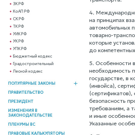
ЗК РФ
КоАП РФ
4. Международн
СК РФ
на принципах вз
ТК РФ
автомобильных п
УИК РФ
товарно-транспо
УК РФ
которые установ
УПК РФ
до компетентных
Бюджетный кодекс
5. Особенности 
Градостроительный
необходимость п
Лесной кодекс
государстве, в 
ПОПУЛЯРНЫЕ ЗАКОНЫ
(инвойса), серт
ПРАВИТЕЛЬСТВО
(сертификатов),
безопасность пр
ПРЕЗИДЕНТ
требованиям, а т
ИЗМЕНЕНИЯ В
и иные особенно
ЗАКОНОДАТЕЛЬСТВЕ
Указанные особе
ПЛЕНУМЫ ВС
ПРАВОВЫЕ КАЛЬКУЛЯТОРЫ