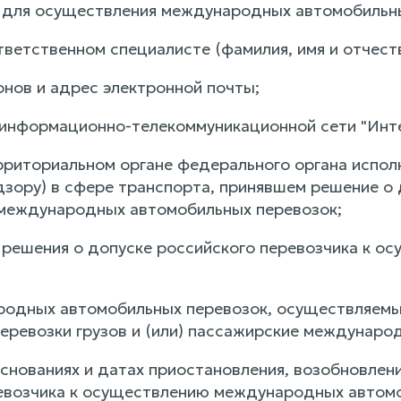
 для осуществления международных автомобильны
тветственном специалисте (фамилия, имя и отчест
онов и адрес электронной почты;
в информационно-телекоммуникационной сети "Инте
ерриториальном органе федерального органа испо
дзору) в сфере транспорта, принявшем решение о 
международных автомобильных перевозок;
я решения о допуске российского перевозчика к
родных автомобильных перевозок, осуществляем
еревозки грузов и (или) пассажирские междунаро
основаниях и датах приостановления, возобновлен
евозчика к осуществлению международных автомо