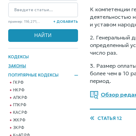
К компетенции г
деятельностью н
пример: 116,271,...
+ ДОБАВИТЬ
и уставом народ
2. Генеральный 
определенный уст
число раз.
КОДЕКСЫ
3. Размер оплат
ЗАКОНЫ
более чем в 10 
ПОПУЛЯРНЫЕ КОДЕКСЫ
период.
ГК РФ
НК РФ
Обзор редакц
АПК РФ
ГПК РФ
КАС РФ
СТАТЬЯ 12
ЖК РФ
ЗК РФ
КоАП РФ