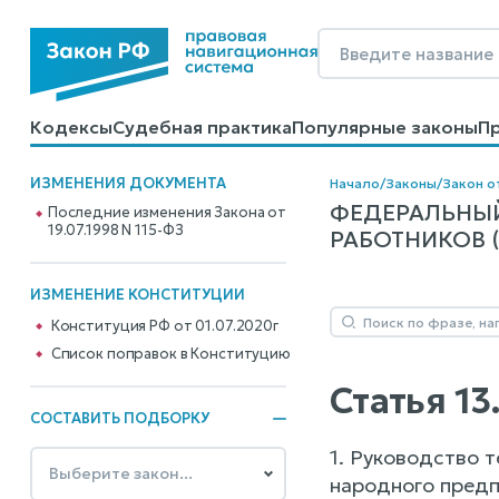
Кодексы
Судебная практика
Популярные законы
П
Калькуляторы
Справочные материалы
Образцы до
ИЗМЕНЕНИЯ ДОКУМЕНТА
Начало
/
Законы
/
Закон от
ФЕДЕРАЛЬНЫЙ
Последние изменения Закона от
19.07.1998 N 115-ФЗ
РАБОТНИКОВ (
ИЗМЕНЕНИЕ КОНСТИТУЦИИ
Конституция РФ от 01.07.2020г
Cписок поправок в Конституцию
Статья 1
СОСТАВИТЬ ПОДБОРКУ
1. Руководство 
народного предп