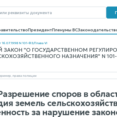
равительство
Президент
Пленумы ВС
Законодательств
говоров
Контакты
Помощь
Поиск
 16.07.1998 N 101-ФЗ
/
Глава VI
 ЗАКОН "О ГОСУДАРСТВЕННОМ РЕГУЛИР
КОХОЗЯЙСТВЕННОГО НАЗНАЧЕНИЯ" N 101-Ф
. Разрешение споров в обла
ия земель сельскохозяйств
енность за нарушение зако