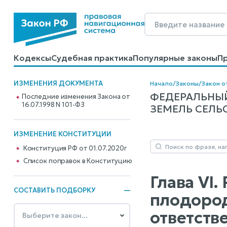
Кодексы
Судебная практика
Популярные законы
П
Калькуляторы
Справочные материалы
Образцы до
ИЗМЕНЕНИЯ ДОКУМЕНТА
Начало
/
Законы
/
Закон от
ФЕДЕРАЛЬНЫЙ
Последние изменения Закона от
16.07.1998 N 101-ФЗ
ЗЕМЕЛЬ СЕЛЬС
ИЗМЕНЕНИЕ КОНСТИТУЦИИ
Конституция РФ от 01.07.2020г
Cписок поправок в Конституцию
Глава VI
СОСТАВИТЬ ПОДБОРКУ
плодород
ответств