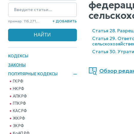
федераци
сельскох
пример: 116,271,...
+ ДОБАВИТЬ
Статья 28. Разре
Статья 29. Ответ
сельскохозяйстве
Статья 30. Утрати
КОДЕКСЫ
ЗАКОНЫ
Обзор редак
ПОПУЛЯРНЫЕ КОДЕКСЫ
ГК РФ
НК РФ
АПК РФ
ГПК РФ
КАС РФ
ЖК РФ
ЗК РФ
КоАП РФ