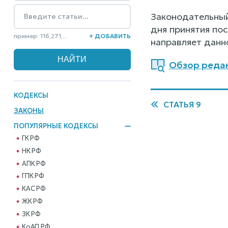
Законодательный
дня принятия по
пример: 116,271,...
+ ДОБАВИТЬ
направляет данн
Обзор редак
КОДЕКСЫ
СТАТЬЯ 9
ЗАКОНЫ
ПОПУЛЯРНЫЕ КОДЕКСЫ
ГК РФ
НК РФ
АПК РФ
ГПК РФ
КАС РФ
ЖК РФ
ЗК РФ
КоАП РФ