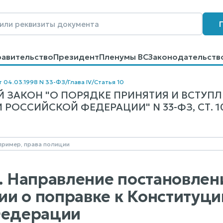
равительство
Президент
Пленумы ВС
Законодательств
говоров
Контакты
Помощь
Поиск
т 04.03.1998 N 33-ФЗ
/
Глава IV
/
Статья 10
 ЗАКОН "О ПОРЯДКЕ ПРИНЯТИЯ И ВСТУПЛ
РОССИЙСКОЙ ФЕДЕРАЦИИ" N 33-ФЗ, СТ. 1
0. Направление постановлен
и о поправке к Конституц
Федерации