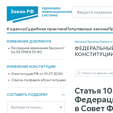
Кодексы
Судебная практика
Популярные законы
П
Калькуляторы
Справочные материалы
Образцы до
ИЗМЕНЕНИЯ ДОКУМЕНТА
Начало
/
Законы
/
Закон о
ФЕДЕРАЛЬНЫЙ
Последние изменения Закона от
04.03.1998 N 33-ФЗ
КОНСТИТУЦИИ 
ИЗМЕНЕНИЕ КОНСТИТУЦИИ
Конституция РФ от 01.07.2020г
Cписок поправок в Конституцию
Статья 1
СОСТАВИТЬ ПОДБОРКУ
Федераци
в Совет 