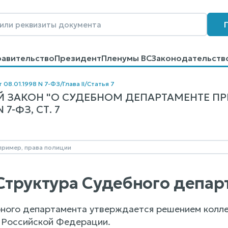
равительство
Президент
Пленумы ВС
Законодательств
говоров
Контакты
Помощь
Поиск
т 08.01.1998 N 7-ФЗ
/
Глава II
/
Статья 7
 ЗАКОН "О СУДЕБНОМ ДЕПАРТАМЕНТЕ П
7-ФЗ, СТ. 7
. Структура Судебного депа
ного департамента утверждается решением колле
 Российской Федерации.