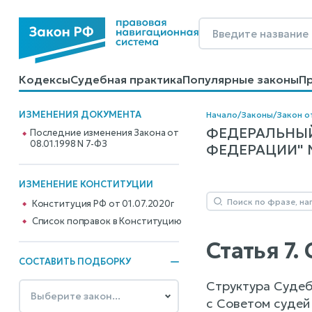
Кодексы
Судебная практика
Популярные законы
П
Калькуляторы
Справочные материалы
Образцы до
ИЗМЕНЕНИЯ ДОКУМЕНТА
Начало
/
Законы
/
Закон о
ФЕДЕРАЛЬНЫЙ
Последние изменения Закона от
08.01.1998 N 7-ФЗ
ФЕДЕРАЦИИ" N 
ИЗМЕНЕНИЕ КОНСТИТУЦИИ
Конституция РФ от 01.07.2020г
Cписок поправок в Конституцию
Статья 7
СОСТАВИТЬ ПОДБОРКУ
Структура Судеб
с Советом судей