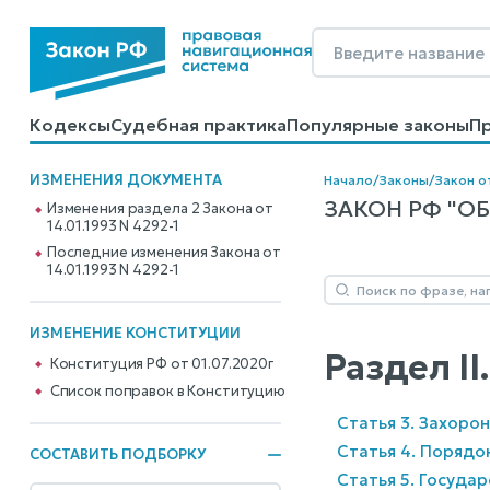
Кодексы
Судебная практика
Популярные законы
П
Калькуляторы
Справочные материалы
Образцы до
ИЗМЕНЕНИЯ ДОКУМЕНТА
Начало
/
Законы
/
Закон от
ЗАКОН РФ "ОБ
Изменения раздела 2 Закона от
14.01.1993 N 4292-1
Последние изменения Закона от
14.01.1993 N 4292-1
ИЗМЕНЕНИЕ КОНСТИТУЦИИ
Раздел I
Конституция РФ от 01.07.2020г
Cписок поправок в Конституцию
Статья 3. Захоро
Статья 4. Порядо
СОСТАВИТЬ ПОДБОРКУ
Статья 5. Госуда