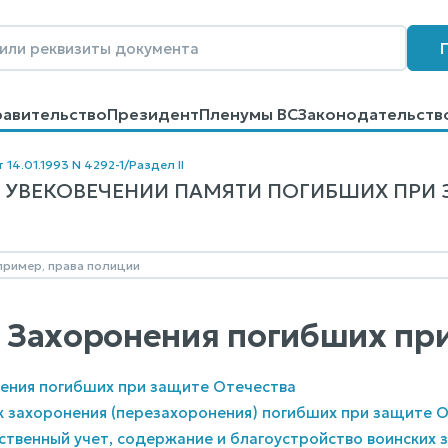
равительство
Президент
Пленумы ВС
Законодательств
говоров
Контакты
Помощь
Поиск
 14.01.1993 N 4292-1
/
Раздел II
 УВЕКОВЕЧЕНИИ ПАМЯТИ ПОГИБШИХ ПРИ ЗАЩ
I. Захоронения погибших пр
нения погибших при защите Отечества
к захоронения (перезахоронения) погибших при защите 
рственный учет, содержание и благоустройство воинских 