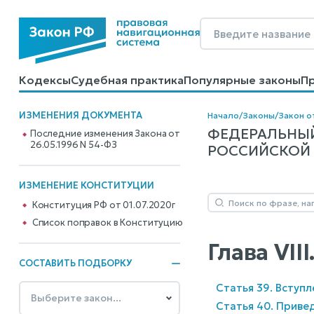
Кодексы
Судебная практика
Популярные законы
П
Калькуляторы
Справочные материалы
Образцы до
ИЗМЕНЕНИЯ ДОКУМЕНТА
Начало
/
Законы
/
Закон о
ФЕДЕРАЛЬНЫЙ
Последние изменения Закона от
26.05.1996 N 54-ФЗ
РОССИЙСКОЙ Ф
ИЗМЕНЕНИЕ КОНСТИТУЦИИ
Конституция РФ от 01.07.2020г
Cписок поправок в Конституцию
Глава VI
СОСТАВИТЬ ПОДБОРКУ
Статья 39. Вступ
Статья 40. Приве