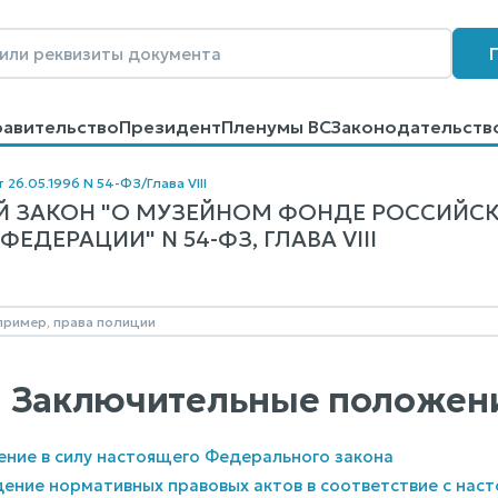
равительство
Президент
Пленумы ВС
Законодательств
говоров
Контакты
Помощь
Поиск
т 26.05.1996 N 54-ФЗ
/
Глава VIII
 ЗАКОН "О МУЗЕЙНОМ ФОНДЕ РОССИЙСК
ЕДЕРАЦИИ" N 54-ФЗ, ГЛАВА VIII
II. Заключительные положен
ление в силу настоящего Федерального закона
дение нормативных правовых актов в соответствие с на