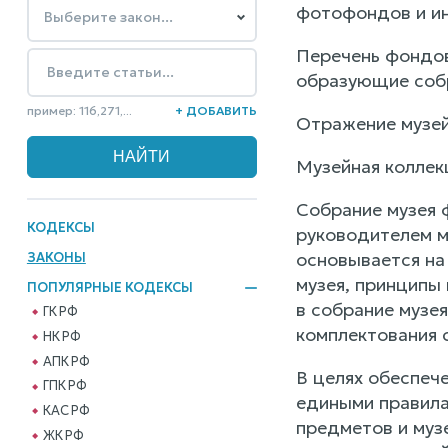
фотофондов и ин
Перечень фондов
образующие собр
пример: 116,271,...
+ ДОБАВИТЬ
Отражение музей
Музейная коллек
Собрание музея 
КОДЕКСЫ
руководителем м
основывается на
ЗАКОНЫ
музея, принципы
ПОПУЛЯРНЫЕ КОДЕКСЫ
в собрание музея
ГК РФ
комплектования 
НК РФ
АПК РФ
В целях обеспече
ГПК РФ
едиными правила
КАС РФ
предметов и музе
ЖК РФ