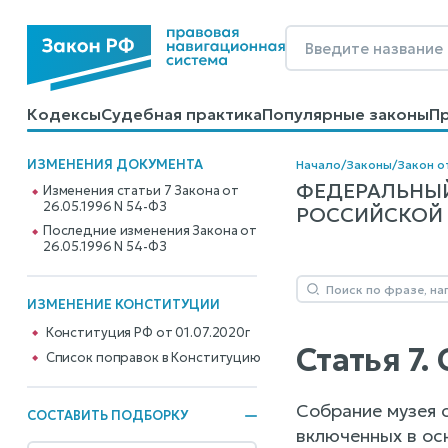
Кодексы
Судебная практика
Популярные законы
П
Калькуляторы
Справочные материалы
Образцы до
ИЗМЕНЕНИЯ ДОКУМЕНТА
Начало
/
Законы
/
Закон о
ФЕДЕРАЛЬНЫЙ
Изменения статьи 7 Закона от
26.05.1996 N 54-ФЗ
РОССИЙСКОЙ Ф
Последние изменения Закона от
26.05.1996 N 54-ФЗ
ИЗМЕНЕНИЕ КОНСТИТУЦИИ
Конституция РФ от 01.07.2020г
Статья 7.
Cписок поправок в Конституцию
Собрание музея 
СОСТАВИТЬ ПОДБОРКУ
включенных в осн