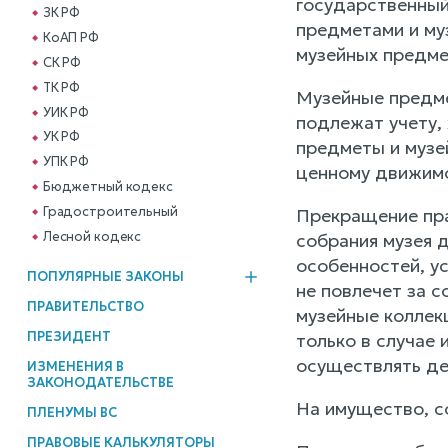
государственный
ЗК РФ
предметами и му
КоАП РФ
музейных предме
СК РФ
ТК РФ
Музейные предме
УИК РФ
подлежат учету,
УК РФ
предметы и музе
УПК РФ
ценному движимо
Бюджетный кодекс
Градостроительный
Прекращение пра
Лесной кодекс
собрания музея 
особенностей, у
ПОПУЛЯРНЫЕ ЗАКОНЫ
не повлечет за 
ПРАВИТЕЛЬСТВО
музейные коллек
ПРЕЗИДЕНТ
только в случае
осуществлять де
ИЗМЕНЕНИЯ В
ЗАКОНОДАТЕЛЬСТВЕ
На имущество, с
ПЛЕНУМЫ ВС
ПРАВОВЫЕ КАЛЬКУЛЯТОРЫ