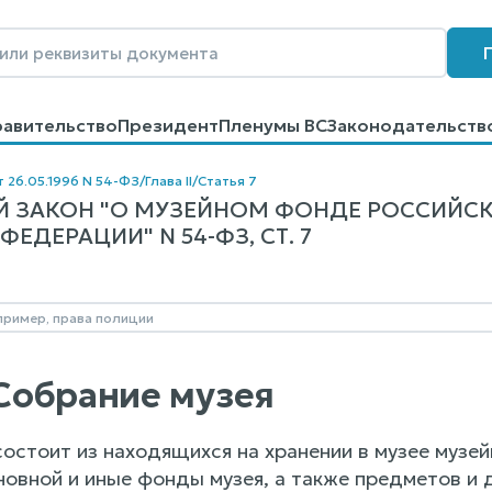
равительство
Президент
Пленумы ВС
Законодательств
говоров
Контакты
Помощь
Поиск
т 26.05.1996 N 54-ФЗ
/
Глава II
/
Статья 7
 ЗАКОН "О МУЗЕЙНОМ ФОНДЕ РОССИЙСК
ЕДЕРАЦИИ" N 54-ФЗ, СТ. 7
 Собрание музея
состоит из находящихся на хранении в музее музе
овной и иные фонды музея, а также предметов и д