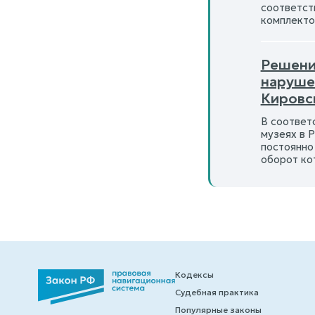
соответст
комплектов
Решение
наруше
Кировс
В соответ
музеях в 
постоянно
оборот ко
Кодексы
Судебная практика
Популярные законы