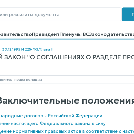
равительство
Президент
Пленумы ВС
Законодательств
говоров
Контакты
Помощь
Поиск
 30.12.1995 N 225-ФЗ
/
Глава III
ЗАКОН "О СОГЛАШЕНИЯХ О РАЗДЕЛЕ ПРОДУ
I. Заключительные положени
ународные договоры Российской Федерации
ление настоящего Федерального закона в силу
дение нормативных правовых актов в соответствие с на