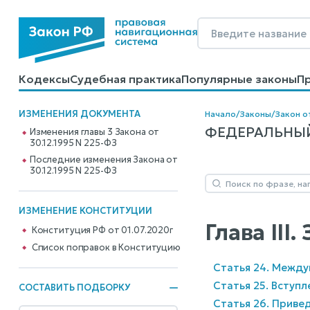
Кодексы
Судебная практика
Популярные законы
П
Калькуляторы
Справочные материалы
Образцы до
ИЗМЕНЕНИЯ ДОКУМЕНТА
Начало
/
Законы
/
Закон от
ФЕДЕРАЛЬНЫЙ 
Изменения главы 3 Закона от
30.12.1995 N 225-ФЗ
Последние изменения Закона от
30.12.1995 N 225-ФЗ
ИЗМЕНЕНИЕ КОНСТИТУЦИИ
Глава II
Конституция РФ от 01.07.2020г
Cписок поправок в Конституцию
Статья 24. Межд
Статья 25. Вступ
СОСТАВИТЬ ПОДБОРКУ
Статья 26. Приве