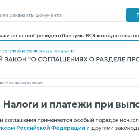
равительство
Президент
Пленумы ВС
Законодательств
говоров
Контакты
Помощь
Поиск
 30.12.1995 N 225-ФЗ
/
Глава II
/
Статья 13
ЗАКОН "О СОГЛАШЕНИЯХ О РАЗДЕЛЕ ПРОДУ
3. Налоги и платежи при вы
ии соглашения применяется особый порядок исчисл
ексом Российской Федерации
и другими законод
.