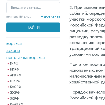
2. При выполнен
событий, опреде
пример: 116,271,...
+ ДОБАВИТЬ
участки морског
Российской Федер
лицензии, регуля
разведку полезн
соглашению коре
КОДЕКСЫ
традиционной хо
ЗАКОНЫ
условиями согла
ПОПУЛЯРНЫЕ КОДЕКСЫ
ГК РФ
При этом порядо
НК РФ
ископаемых, ком
АПК РФ
малочисленным н
ГПК РФ
хозяйственной д
КАС РФ
Порядок зачисле
ЖК РФ
Российской Фед
ЗК РФ
КоАП РФ