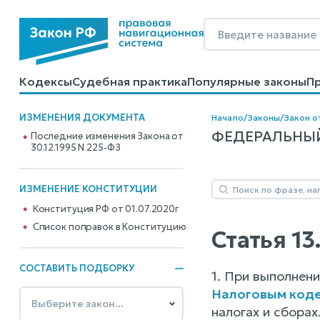
Кодексы
Судебная практика
Популярные законы
П
Калькуляторы
Справочные материалы
Образцы до
ИЗМЕНЕНИЯ ДОКУМЕНТА
Начало
/
Законы
/
Закон от
ФЕДЕРАЛЬНЫЙ 
Последние изменения Закона от
30.12.1995 N 225-ФЗ
ИЗМЕНЕНИЕ КОНСТИТУЦИИ
Конституция РФ от 01.07.2020г
Cписок поправок в Конституцию
Статья 1
СОСТАВИТЬ ПОДБОРКУ
1. При выполнен
Налоговым код
налогах и сборах