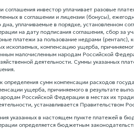
ии соглашения инвестор уплачивает разовые плате
ленных в соглашении и лицензии (бонусы), ежегод
о дна, уплачиваемые в порядке, установленном со
ации на дату подписания соглашения, сбор за уча
рные платежи за пользование недрами (ренталс), 
ых ископаемых, компенсацию ущерба, причиняемого
нным малочисленным народам Российской Федерац
зяйственной деятельности. Суммы указанных плат
шения.
к определения сумм компенсации расходов госуда
пенсации ущерба, причиняемого в результате вып
ародам Российской Федерации в местах их тради
еятельности, устанавливается Правительством Ро
ния указанных в настоящем пункте платежей в б
ерации определяется бюджетным законодательст