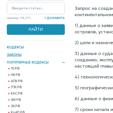
Запрос на созда
континентальном
пример: 116,271,...
+ ДОБАВИТЬ
1) данные о заяв
островов, устан
2) цели и назнач
КОДЕКСЫ
3) данные о суда
ЗАКОНЫ
созданию, экспл
ПОПУЛЯРНЫЕ КОДЕКСЫ
настоящей главы 
ГК РФ
НК РФ
4) технологичес
АПК РФ
5) географическ
ГПК РФ
КАС РФ
6) данные о физи
ЖК РФ
ЗК РФ
7) сроки начала 
КоАП РФ