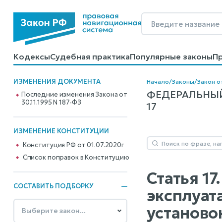
Кодексы
Судебная практика
Популярные законы
П
Калькуляторы
Справочные материалы
Образцы до
ИЗМЕНЕНИЯ ДОКУМЕНТА
Начало
/
Законы
/
Закон от
ФЕДЕРАЛЬНЫЙ
Последние изменения Закона от
30.11.1995 N 187-ФЗ
17
ИЗМЕНЕНИЕ КОНСТИТУЦИИ
Конституция РФ от 01.07.2020г
Cписок поправок в Конституцию
Статья 1
СОСТАВИТЬ ПОДБОРКУ
эксплуат
установо