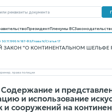
равительство
Президент
Пленумы ВС
Законодательств
говоров
Контакты
Помощь
Поиск
 30.11.1995 N 187-ФЗ
/
Глава IV
/
Статья 17
 ЗАКОН "О КОНТИНЕНТАЛЬНОМ ШЕЛЬФЕ РО
7. Содержание и представлен
ацию и использование иску
к и сооружений на контине